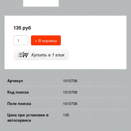
135
руб
+ В корзину
Артикул
1010708
Код поиска
1010708
Поле поиска
1010708
Цена при установке в
135
автосервисе