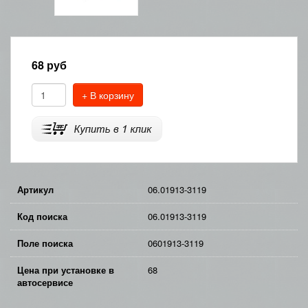
68
руб
+ В корзину
Артикул
06.01913-3119
Код поиска
06.01913-3119
Поле поиска
0601913-3119
Цена при установке в
68
автосервисе