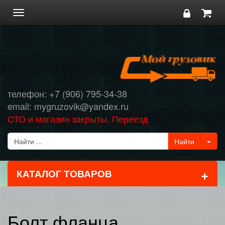
Toggle
navigation
телефон: +7 (906) 795-34-38
email: mygruzovik@yandex.ru
СТО и магазин закрыты. Переезд
+
КАТАЛОГ ТОВАРОВ
Болт фланца