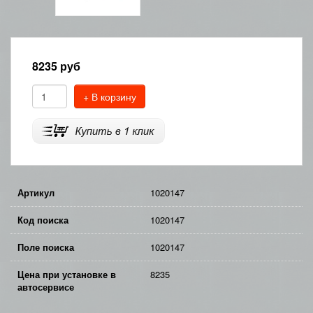
8235
руб
+ В корзину
Артикул
1020147
Код поиска
1020147
Поле поиска
1020147
Цена при установке в
8235
автосервисе