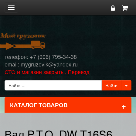
Toggle
navigation
телефон: +7 (906) 795-34-38
email: mygruzovik@yandex.ru
СТО и магазин закрыты. Переезд
+
КАТАЛОГ ТОВАРОВ
Вал P.T.O. DW T16S6