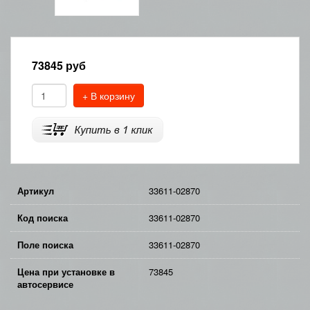
73845
руб
+ В корзину
Артикул
33611-02870
Код поиска
33611-02870
Поле поиска
33611-02870
Цена при установке в
73845
автосервисе