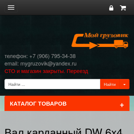
Toggle
navigation
телефон: +7 (906) 795-34-38
email: mygruzovik@yandex.ru
СТО и магазин закрыты. Переезд
+
КАТАЛОГ ТОВАРОВ
Вал карданный DW 6x4,