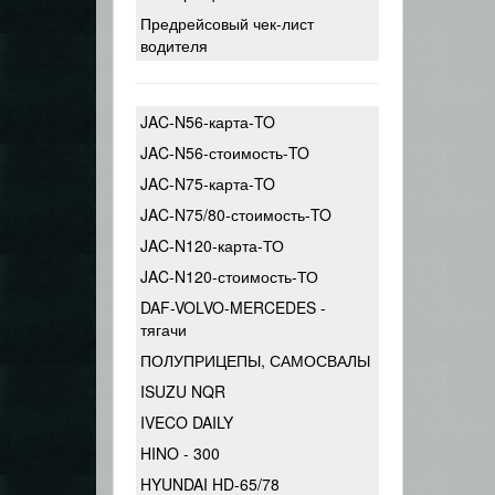
Предрейсовый чек-лист
водителя
JAC-N56-карта-TO
JAC-N56-стоимость-TO
JAC-N75-карта-TO
JAC-N75/80-стоимость-TO
JAC-N120-карта-ТО
JAC-N120-стоимость-ТО
DAF-VOLVO-MERCEDES -
тягачи
ПОЛУПРИЦЕПЫ, САМОСВАЛЫ
ISUZU NQR
IVECO DAILY
HINO - 300
HYUNDAI HD-65/78