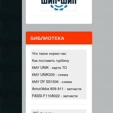
БИБЛИОТЕКА
Что такое нормо-час
Как поставить турбину
КМУ UNIK - карта ТО
КМУ UNIK330 - схема
КМУ DY SS1506 - схема
AmcoVeba 809-911 - запчасти
FASSI-F110A022 - запчасти