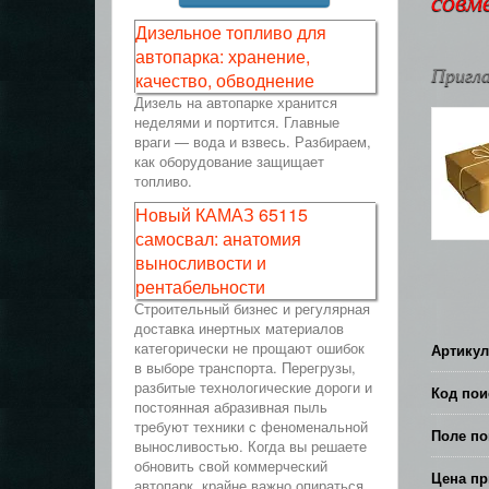
совм
Дизельное топливо для
автопарка: хранение,
Пригла
качество, обводнение
Дизель на автопарке хранится
неделями и портится. Главные
враги — вода и взвесь. Разбираем,
как оборудование защищает
топливо.
Новый КАМАЗ 65115
самосвал: анатомия
выносливости и
рентабельности
Строительный бизнес и регулярная
доставка инертных материалов
категорически не прощают ошибок
Артикул
в выборе транспорта. Перегрузы,
разбитые технологические дороги и
Код пои
постоянная абразивная пыль
требуют техники с феноменальной
Поле по
выносливостью. Когда вы решаете
обновить свой коммерческий
Цена пр
автопарк, крайне важно опираться