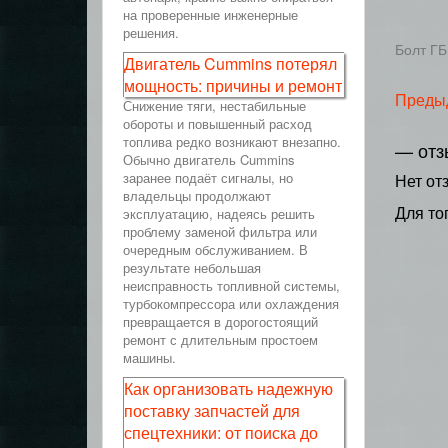
на проверенные инженерные
решения.
Болт ГБ
Двигатель Cummins потерял
мощность: причины и ремонт
Преды
Снижение тяги, нестабильные
обороты и повышенный расход
топлива редко возникают внезапно.
— отз
Обычно двигатель Cummins
заранее подаёт сигналы, но
Нет от
владельцы продолжают
Для то
эксплуатацию, надеясь решить
проблему заменой фильтра или
очередным обслуживанием. В
результате небольшая
неисправность топливной системы,
турбокомпрессора или охлаждения
превращается в дорогостоящий
ремонт с длительным простоем
машины.
Как организовать надежную
поставку запчастей для
спецтехники: от поиска до