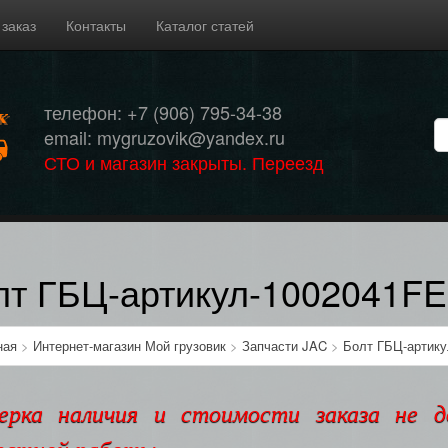
 заказ
Контакты
Каталог статей
телефон: +7 (906) 795-34-38
email: mygruzovik@yandex.ru
СТО и магазин закрыты. Переезд
лт ГБЦ-артикул-1002041F
ная
>
Интернет-магазин Мой грузовик
>
Запчасти JAC
>
Болт ГБЦ-артику
ерка наличия и стоимости заказа не 