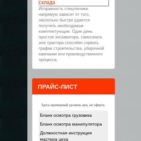
склада
Исправность спецтехники
напрямую зависит от того,
насколько быстро удается
получить необходимые
комплектующие. Один день
простоя экскаватора, самосвала
или трактора способен сорвать
график строительства, уборочной
кампании или производственного
процесса.
ПРАЙС-ЛИСТ
Здесь примерный уровень цен, не оферта.
Бланк осмотра грузовика
Бланк осмотра манипулятора
Должностная инструкция
мастера цеха