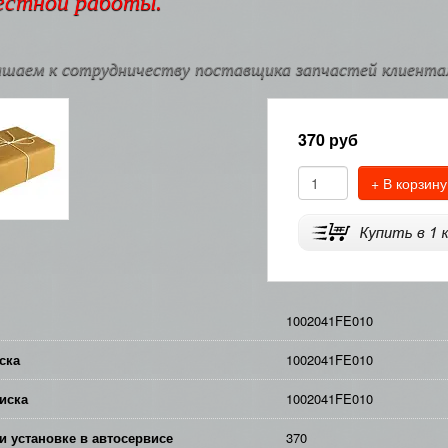
естной работы.
шаем к сотрудничеству поставщика запчастей клиентам
370
руб
+ В корзину
1002041FE010
ска
1002041FE010
иска
1002041FE010
и установке в автосервисе
370