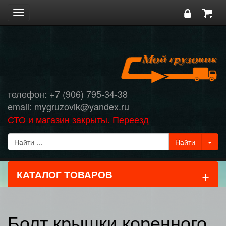
Toggle
navigation
телефон: +7 (906) 795-34-38
email: mygruzovik@yandex.ru
СТО и магазин закрыты. Переезд
+
КАТАЛОГ ТОВАРОВ
Болт крышки коренного