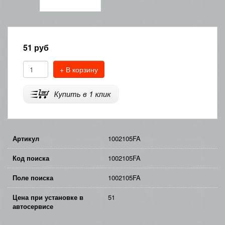
51
руб
+ В корзину
Артикул
1002105FA
Код поиска
1002105FA
Поле поиска
1002105FA
Цена при установке в
51
автосервисе