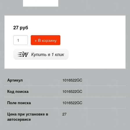
27
руб
+ В корзину
Артикул
1016522GC
Код поиска
1016522GC
Поле поиска
1016522GC
Цена при установке в
27
автосервисе