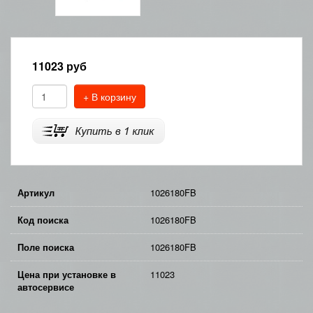
11023
руб
+ В корзину
Артикул
1026180FB
Код поиска
1026180FB
Поле поиска
1026180FB
Цена при установке в
11023
автосервисе