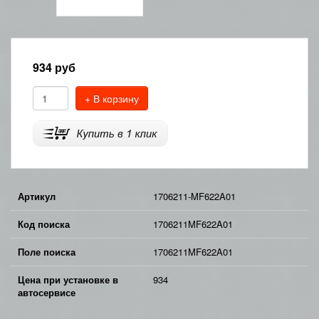
934
руб
+ В корзину
Артикул
1706211-MF622A01
Код поиска
1706211MF622A01
Поле поиска
1706211MF622A01
Цена при установке в
934
автосервисе