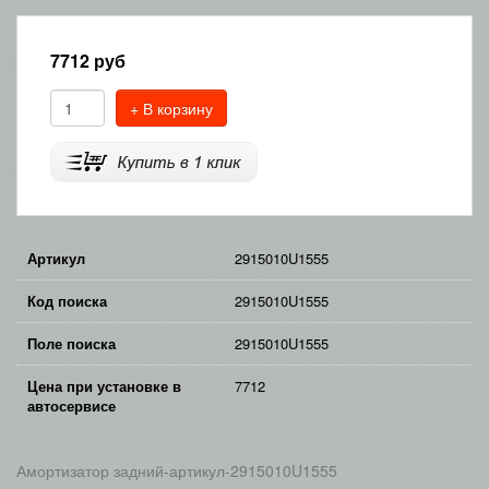
7712
руб
+ В корзину
Артикул
2915010U1555
Код поиска
2915010U1555
Поле поиска
2915010U1555
Цена при установке в
7712
автосервисе
Амортизатор задний-артикул-2915010U1555