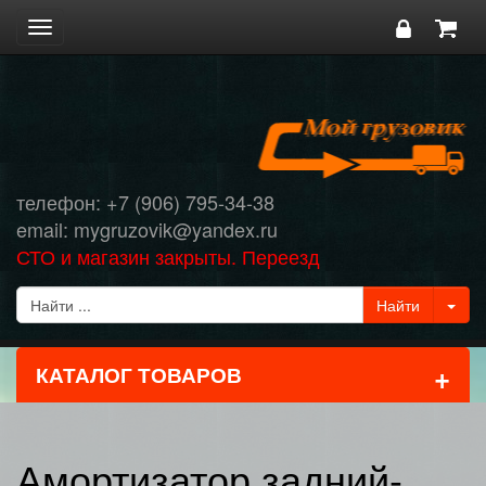
Toggle
navigation
телефон: +7 (906) 795-34-38
email: mygruzovik@yandex.ru
СТО и магазин закрыты. Переезд
+
КАТАЛОГ ТОВАРОВ
Амортизатор задний-