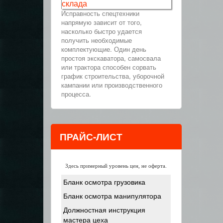
склада
Исправность спецтехники
напрямую зависит от того,
насколько быстро удается
получить необходимые
комплектующие. Один день
простоя экскаватора, самосвала
или трактора способен сорвать
график строительства, уборочной
кампании или производственного
процесса.
ПРАЙС-ЛИСТ
Здесь примерный уровень цен, не оферта.
Бланк осмотра грузовика
Бланк осмотра манипулятора
Должностная инструкция
мастера цеха