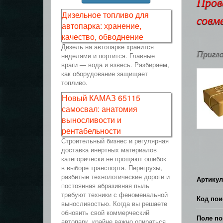
Пров
Дизельное топливо для
совм
автопарка: хранение,
качество, обводнение
Дизель на автопарке хранится
Пригла
неделями и портится. Главные
враги — вода и взвесь. Разбираем,
как оборудование защищает
топливо.
Новый КАМАЗ 65115
самосвал: анатомия
выносливости и
рентабельности
Строительный бизнес и регулярная
доставка инертных материалов
категорически не прощают ошибок
в выборе транспорта. Перегрузы,
разбитые технологические дороги и
Артикул
постоянная абразивная пыль
требуют техники с феноменальной
Код пои
выносливостью. Когда вы решаете
обновить свой коммерческий
Поле по
автопарк, крайне важно опираться