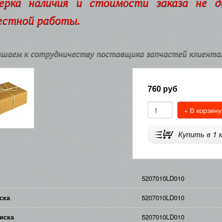
ерка наличия и стоимости заказа не 
естной работы.
шаем к сотрудничеству поставщика запчастей клиентам
760
руб
+ В корзину
5207010LD010
ска
5207010LD010
иска
5207010LD010