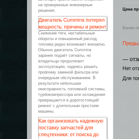
на проверенные инженерные
Цена пр
решения.
Двигатель Cummins потерял
мощность: причины и ремонт
Бачок о
Снижение тяги, нестабильные
обороты и повышенный расход
Преды
топлива редко возникают внезапно.
Обычно двигатель Cummins
заранее подаёт сигналы, но
— отз
владельцы продолжают
эксплуатацию, надеясь решить
Нет от
проблему заменой фильтра или
очередным обслуживанием. В
Для то
результате небольшая
неисправность топливной системы,
турбокомпрессора или охлаждения
превращается в дорогостоящий
ремонт с длительным простоем
машины.
Как организовать надежную
поставку запчастей для
спецтехники: от поиска до