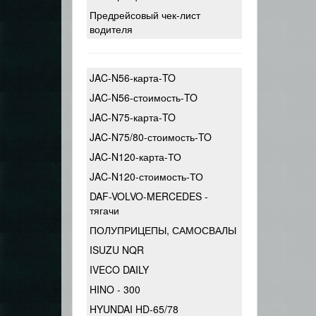
Предрейсовый чек-лист
водителя
JAC-N56-карта-TO
JAC-N56-стоимость-TO
JAC-N75-карта-TO
JAC-N75/80-стоимость-TO
JAC-N120-карта-ТО
JAC-N120-стоимость-ТО
DAF-VOLVO-MERCEDES -
тягачи
ПОЛУПРИЦЕПЫ, САМОСВАЛЫ
ISUZU NQR
IVECO DAILY
HINO - 300
HYUNDAI HD-65/78