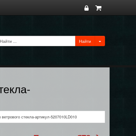
текла-
 ветрового стекла-артикул-5207010LD010