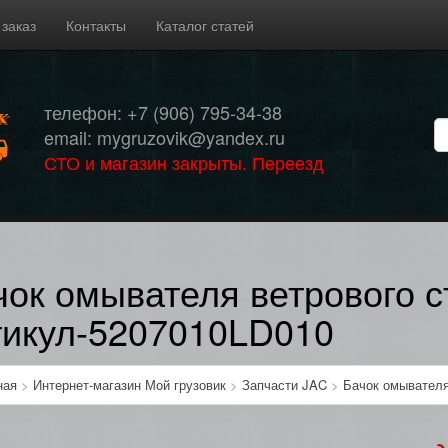
 заказ
Контакты
Каталог статей
телефон: +7 (906) 795-34-38
email: mygruzovik@yandex.ru
СТО и магазин закрыты. Переезд
чок омывателя ветрового с
тикул-5207010LD010
ная
>
Интернет-магазин Мой грузовик
>
Запчасти JAC
>
Бачок омывателя