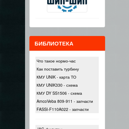
БИБЛИОТЕКА
Что такое нормо-час
Как поставить турбину
КМУ UNIK - карта ТО
КМУ UNIK330 - схема
КМУ DY SS1506 - схема
AmcoVeba 809-911 - запчасти
FASSI-F110A022 - запчасти