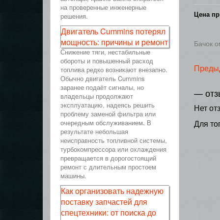
на проверенные инженерные
Цена пр
решения.
Двигатель Cummins потерял
мощность: причины и ремонт
Бачок о
Снижение тяги, нестабильные
обороты и повышенный расход
Преды
топлива редко возникают внезапно.
Обычно двигатель Cummins
заранее подаёт сигналы, но
— отз
владельцы продолжают
эксплуатацию, надеясь решить
Нет от
проблему заменой фильтра или
очередным обслуживанием. В
Для то
результате небольшая
неисправность топливной системы,
турбокомпрессора или охлаждения
превращается в дорогостоящий
ремонт с длительным простоем
машины.
Как организовать надежную
поставку запчастей для
спецтехники: от поиска до