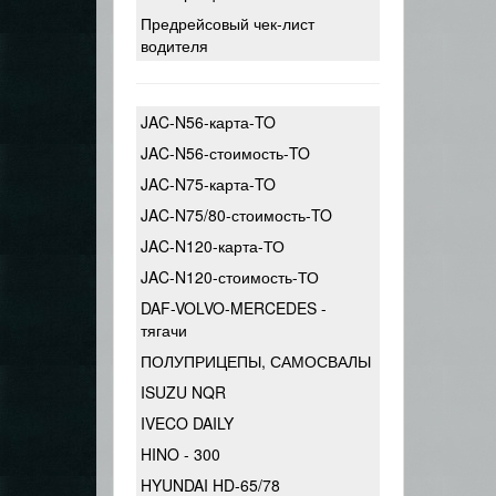
Предрейсовый чек-лист
водителя
JAC-N56-карта-TO
JAC-N56-стоимость-TO
JAC-N75-карта-TO
JAC-N75/80-стоимость-TO
JAC-N120-карта-ТО
JAC-N120-стоимость-ТО
DAF-VOLVO-MERCEDES -
тягачи
ПОЛУПРИЦЕПЫ, САМОСВАЛЫ
ISUZU NQR
IVECO DAILY
HINO - 300
HYUNDAI HD-65/78