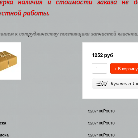
ерка наличия и стоимости заказа не 
естной работы.
шаем к сотрудничеству поставщика запчастей клиентам
1252
руб
+ В корзину
5207100P3010
ска
5207100P3010
иска
5207100P3010