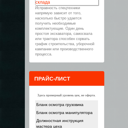
склада
Исправность спецтехники
напрямую зависит от того,
насколько быстро удается
получить необходимые
комплектующие. Один день
простоя экскаватора, самосвала
или трактора способен сорвать
график строительства, уборочной
кампании или производственного
процесса.
ПРАЙС-ЛИСТ
Здесь примерный уровень цен, не оферта.
Бланк осмотра грузовика
Бланк осмотра манипулятора
Должностная инструкция
мастера цеха