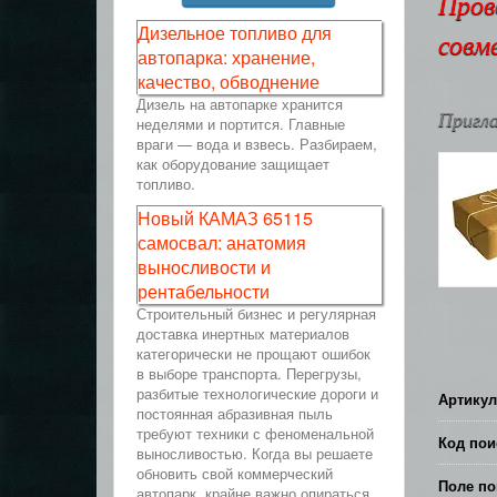
Пров
Дизельное топливо для
совм
автопарка: хранение,
качество, обводнение
Дизель на автопарке хранится
Пригла
неделями и портится. Главные
враги — вода и взвесь. Разбираем,
как оборудование защищает
топливо.
Новый КАМАЗ 65115
самосвал: анатомия
выносливости и
рентабельности
Строительный бизнес и регулярная
доставка инертных материалов
категорически не прощают ошибок
в выборе транспорта. Перегрузы,
разбитые технологические дороги и
Артикул
постоянная абразивная пыль
требуют техники с феноменальной
Код пои
выносливостью. Когда вы решаете
обновить свой коммерческий
Поле по
автопарк, крайне важно опираться