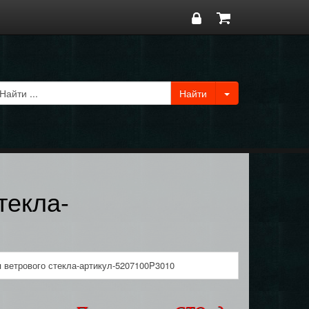
текла-
 ветрового стекла-артикул-5207100P3010