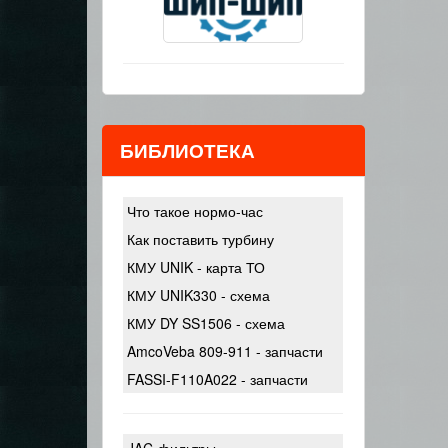
БИБЛИОТЕКА
Что такое нормо-час
Как поставить турбину
КМУ UNIK - карта ТО
КМУ UNIK330 - схема
КМУ DY SS1506 - схема
AmcoVeba 809-911 - запчасти
FASSI-F110A022 - запчасти