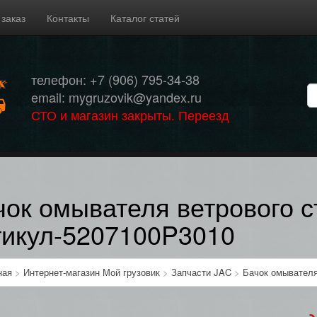
 заказ
Контакты
Каталог статей
телефон: +7 (906) 795-34-38
email: mygruzovik@yandex.ru
СТО и магазин закрыты. Переезд
чок омывателя ветрового с
тикул-5207100P3010
ная
>
Интернет-магазин Мой грузовик
>
Запчасти JAC
>
Бачок омывателя