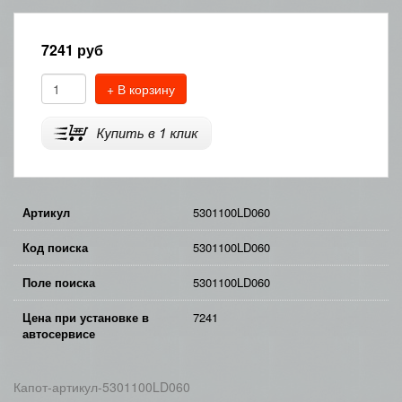
7241
руб
+ В корзину
Артикул
5301100LD060
Код поиска
5301100LD060
Поле поиска
5301100LD060
Цена при установке в
7241
автосервисе
Капот-артикул-5301100LD060