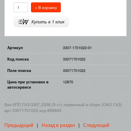
+ В корзину
Артикул
3307-1701022-01
Код поиска
33071701022
Поле поиска
33071701022
Цена при установке в
12870
автосервисе
Вал КПП ГАЗ-3307,3308 (5-ст) первичный в сборе (ОАО ГАЗ)-
арт-33071701022-код-689669
Предыдущий
|
Назад в раздел
|
Следующий