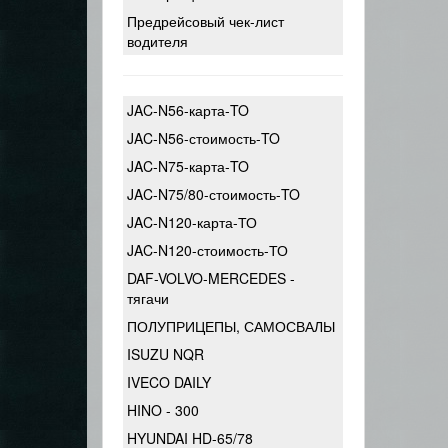
Предрейсовый чек-лист
водителя
JAC-N56-карта-TO
JAC-N56-стоимость-TO
JAC-N75-карта-TO
JAC-N75/80-стоимость-TO
JAC-N120-карта-ТО
JAC-N120-стоимость-ТО
DAF-VOLVO-MERCEDES -
тягачи
ПОЛУПРИЦЕПЫ, САМОСВАЛЫ
ISUZU NQR
IVECO DAILY
HINO - 300
HYUNDAI HD-65/78