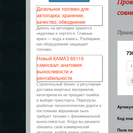
Пров
Дизельное топливо для
совм
автопарка: хранение,
качество, обводнение
Дизель на автопарке хранится
Пригла
неделями и портится. Главные
враги — вода и взвесь. Разбираем,
как оборудование защищает
топливо.
73
Новый КАМАЗ 65115
самосвал: анатомия
выносливости и
рентабельности
Строительный бизнес и регулярная
доставка инертных материалов
категорически не прощают ошибок
в выборе транспорта. Перегрузы,
разбитые технологические дороги и
Артикул
постоянная абразивная пыль
требуют техники с феноменальной
Код пои
выносливостью. Когда вы решаете
обновить свой коммерческий
Поле по
автопарк, крайне важно опираться