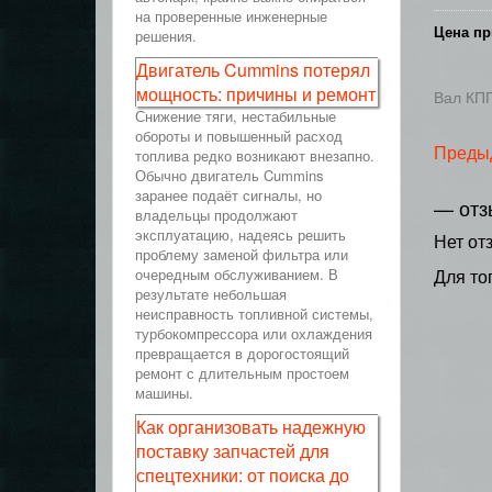
на проверенные инженерные
Цена пр
решения.
Двигатель Cummins потерял
мощность: причины и ремонт
Вал КПП
Снижение тяги, нестабильные
обороты и повышенный расход
Преды
топлива редко возникают внезапно.
Обычно двигатель Cummins
заранее подаёт сигналы, но
— отз
владельцы продолжают
эксплуатацию, надеясь решить
Нет от
проблему заменой фильтра или
очередным обслуживанием. В
Для то
результате небольшая
неисправность топливной системы,
турбокомпрессора или охлаждения
превращается в дорогостоящий
ремонт с длительным простоем
машины.
Как организовать надежную
поставку запчастей для
спецтехники: от поиска до