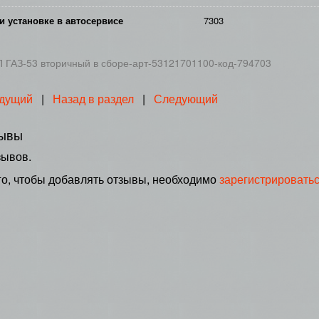
и установке в автосервисе
7303
 ГАЗ-53 вторичный в сборе-арт-53121701100-код-794703
дущий
|
Назад в раздел
|
Следующий
ывы
зывов.
го, чтобы добавлять отзывы, необходимо
зарегистрировать