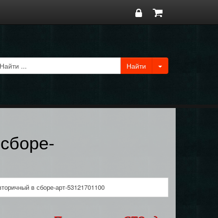
 сборе-
торичный в сборе-арт-53121701100