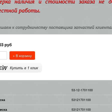
ерка наличия и стоимости заказа не 
естной работы.
шаем к сотрудничеству поставщика запчастей клиентам
03
руб
+ В корзину
53-12-1701100
ска
53121701100
иска
53121701100