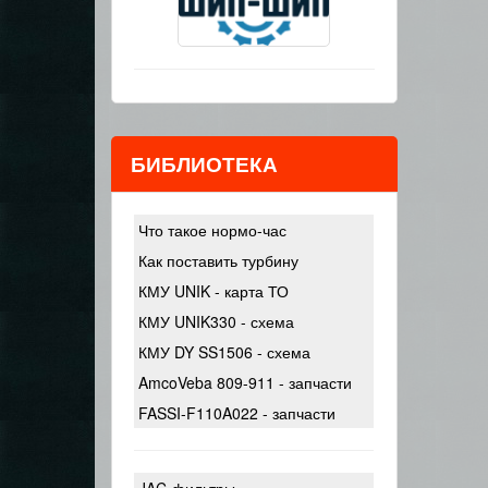
БИБЛИОТЕКА
Что такое нормо-час
Как поставить турбину
КМУ UNIK - карта ТО
КМУ UNIK330 - схема
КМУ DY SS1506 - схема
AmcoVeba 809-911 - запчасти
FASSI-F110A022 - запчасти