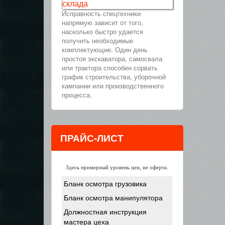
склада
Исправность спецтехники
напрямую зависит от того,
насколько быстро удается
получить необходимые
комплектующие. Один день
простоя экскаватора, самосвала
или трактора способен сорвать
график строительства, уборочной
кампании или производственного
процесса.
ПРАЙС-ЛИСТ
Здесь примерный уровень цен, не оферта.
Бланк осмотра грузовика
Бланк осмотра манипулятора
Должностная инструкция
мастера цеха