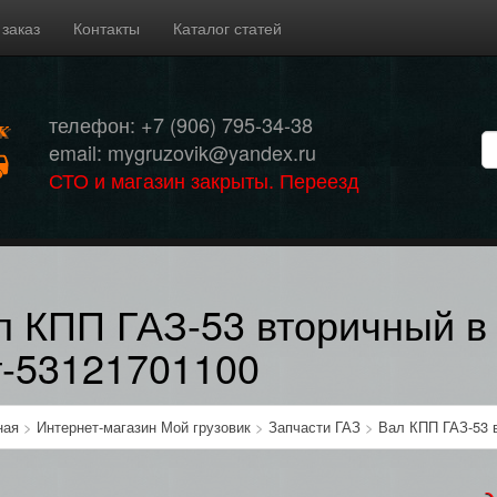
 заказ
Контакты
Каталог статей
телефон: +7 (906) 795-34-38
email: mygruzovik@yandex.ru
СТО и магазин закрыты. Переезд
л КПП ГАЗ-53 вторичный в
т-53121701100
ная
>
Интернет-магазин Мой грузовик
>
Запчасти ГАЗ
>
Вал КПП ГАЗ-53 в