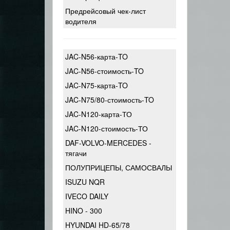
Предрейсовый чек-лист
водителя
JAC-N56-карта-TO
JAC-N56-стоимость-TO
JAC-N75-карта-TO
JAC-N75/80-стоимость-TO
JAC-N120-карта-ТО
JAC-N120-стоимость-ТО
DAF-VOLVO-MERCEDES -
тягачи
ПОЛУПРИЦЕПЫ, САМОСВАЛЫ
ISUZU NQR
IVECO DAILY
HINO - 300
HYUNDAI HD-65/78