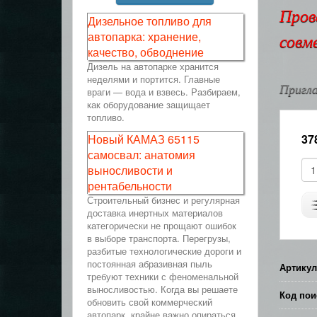
Пров
Дизельное топливо для
автопарка: хранение,
совм
качество, обводнение
Дизель на автопарке хранится
неделями и портится. Главные
Пригла
враги — вода и взвесь. Разбираем,
как оборудование защищает
топливо.
Новый КАМАЗ 65115
37
самосвал: анатомия
выносливости и
рентабельности
Строительный бизнес и регулярная
доставка инертных материалов
категорически не прощают ошибок
в выборе транспорта. Перегрузы,
разбитые технологические дороги и
постоянная абразивная пыль
Артикул
требуют техники с феноменальной
выносливостью. Когда вы решаете
Код пои
обновить свой коммерческий
автопарк, крайне важно опираться