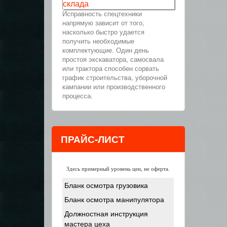
склада
Исправность спецтехники
напрямую зависит от того,
насколько быстро удается
получить необходимые
комплектующие. Один день
простоя экскаватора, самосвала
или трактора способен сорвать
график строительства, уборочной
кампании или производственного
процесса.
ПРАЙС-ЛИСТ
Здесь примерный уровень цен, не оферта.
Бланк осмотра грузовика
Бланк осмотра манипулятора
Должностная инструкция
мастера цеха