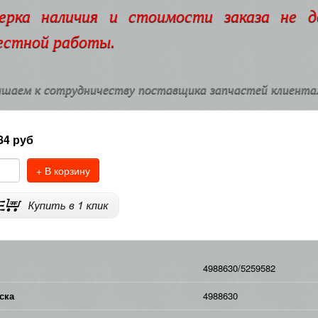
ерка наличия и стоимости заказа не 
естной работы.
шаем к сотрудничеству поставщика запчастей клиентам
84
руб
+ В корзину
4988630/5259582
ска
4988630