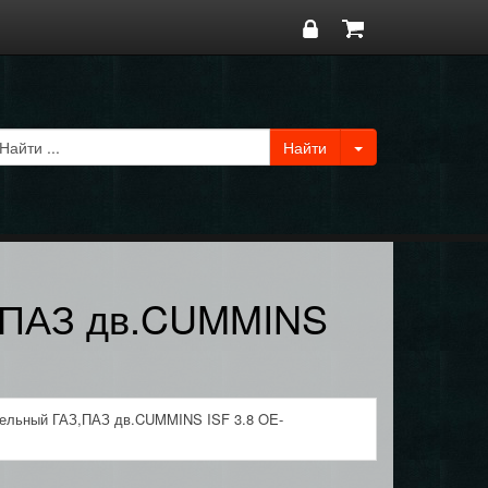
,ПАЗ дв.CUMMINS
ельный ГАЗ,ПАЗ дв.CUMMINS ISF 3.8 OE-