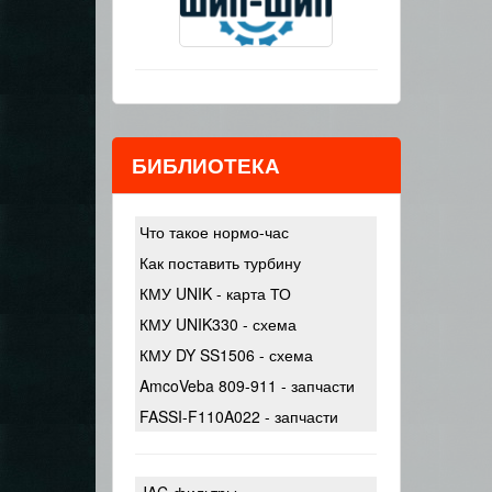
БИБЛИОТЕКА
Что такое нормо-час
Как поставить турбину
КМУ UNIK - карта ТО
КМУ UNIK330 - схема
КМУ DY SS1506 - схема
AmcoVeba 809-911 - запчасти
FASSI-F110A022 - запчасти