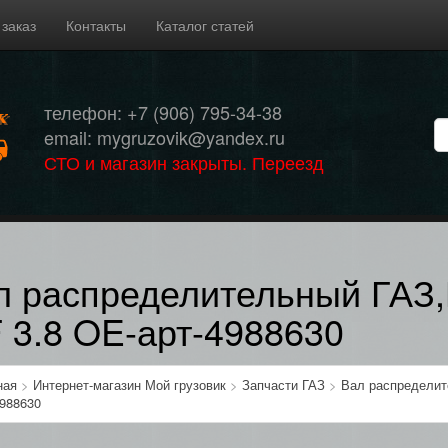
 заказ
Контакты
Каталог статей
телефон: +7 (906) 795-34-38
email: mygruzovik@yandex.ru
СТО и магазин закрыты. Переезд
л распределительный ГАЗ
F 3.8 OE-арт-4988630
ная
>
Интернет-магазин Мой грузовик
>
Запчасти ГАЗ
>
Вал распределит
4988630