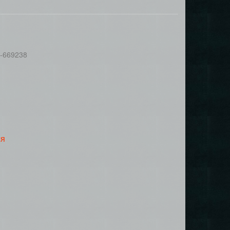
д-669238
ся