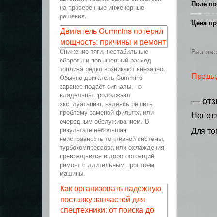
Поле по
на проверенные инженерные
решения.
Цена пр
Двигатель Cummins потерял
мощность: причины и ремонт
Снижение тяги, нестабильные
Вал рас
обороты и повышенный расход
топлива редко возникают внезапно.
Преды
Обычно двигатель Cummins
заранее подаёт сигналы, но
владельцы продолжают
— отз
эксплуатацию, надеясь решить
проблему заменой фильтра или
Нет от
очередным обслуживанием. В
результате небольшая
Для то
неисправность топливной системы,
турбокомпрессора или охлаждения
превращается в дорогостоящий
ремонт с длительным простоем
машины.
Как организовать надежную
поставку запчастей для
спецтехники: от поиска до