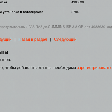
иска
4988630
и установке в автосервисе
3784
пределительный ГАЗ,ПАЗ дв.CUMMINS ISF 3.8 OE-арт-4988630-ко
дущий
|
Назад в раздел
|
Следующий
ывы
зывов.
го, чтобы добавлять отзывы, необходимо
зарегистрировать