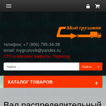
Toggle
navigation
телефон: +7 (906) 795-34-38
email: mygruzovik@yandex.ru
СТО и магазин закрыты. Переезд
+
КАТАЛОГ ТОВАРОВ
Вал распределительный