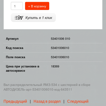
+ В корзину
Артикул
53401006 010
Код поиска
53401006010
Поле поиска
53401006010
Цена при установке в
18369
автосервисе
Вал распределительный ЯМЗ-534 с шестерней в сборе
АВТОДИЗЕЛЬ-арт-53401006010-код-643511
Предыдущий
|
Назад в раздел
|
Следующий