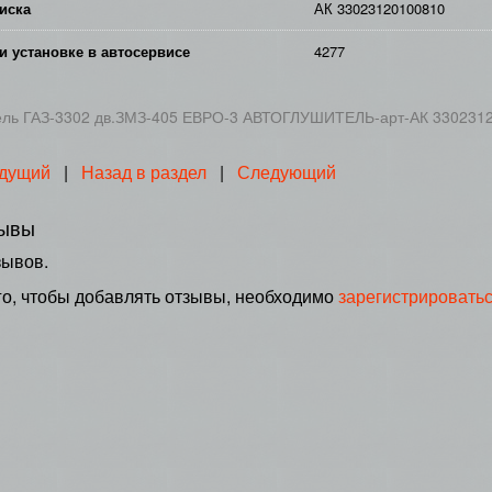
иска
АК 33023120100810
и установке в автосервисе
4277
ель ГАЗ-3302 дв.ЗМЗ-405 ЕВРО-3 АВТОГЛУШИТЕЛЬ-арт-АК 3302312
дущий
|
Назад в раздел
|
Следующий
ывы
зывов.
го, чтобы добавлять отзывы, необходимо
зарегистрировать