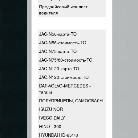
Предрейсовый чек-лист
водителя
JAC-N56-карта-TO
JAC-N56-стоимость-TO
JAC-N75-карта-TO
JAC-N75/80-стоимость-TO
JAC-N120-карта-ТО
JAC-N120-стоимость-ТО
DAF-VOLVO-MERCEDES -
тягачи
ПОЛУПРИЦЕПЫ, САМОСВАЛЫ
ISUZU NQR
IVECO DAILY
HINO - 300
HYUNDAI HD-65/78