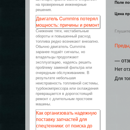
Поле по
на проверенные инженерные
решения.
Цена пр
Двигатель Cummins потерял
мощность: причины и ремонт
Снижение тяги, нестабильные
Глушит
обороты и повышенный расход
топлива редко возникают внезапно.
Преды
Обычно двигатель Cummins
заранее подаёт сигналы, но
владельцы продолжают
— отз
эксплуатацию, надеясь решить
проблему заменой фильтра или
Нет от
очередным обслуживанием. В
результате небольшая
Для то
неисправность топливной системы,
турбокомпрессора или охлаждения
превращается в дорогостоящий
ремонт с длительным простоем
машины.
Как организовать надежную
поставку запчастей для
спецтехники: от поиска до