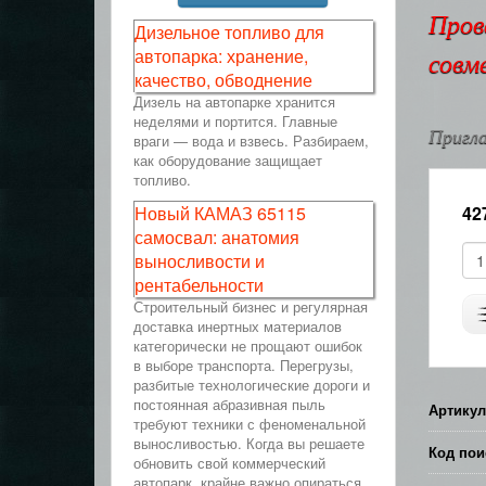
Пров
Дизельное топливо для
автопарка: хранение,
совм
качество, обводнение
Дизель на автопарке хранится
неделями и портится. Главные
Пригла
враги — вода и взвесь. Разбираем,
как оборудование защищает
топливо.
Новый КАМАЗ 65115
42
самосвал: анатомия
выносливости и
рентабельности
Строительный бизнес и регулярная
доставка инертных материалов
категорически не прощают ошибок
в выборе транспорта. Перегрузы,
разбитые технологические дороги и
постоянная абразивная пыль
Артикул
требуют техники с феноменальной
выносливостью. Когда вы решаете
Код пои
обновить свой коммерческий
автопарк, крайне важно опираться