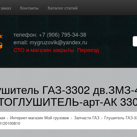
 заказ
Контакты
Каталог статей
телефон: +7 (906) 795-34-38
email: mygruzovik@yandex.ru
СТО и магазин закрыты. Переезд
ушитель ГАЗ-3302 дв.ЗМЗ-
ТОГЛУШИТЕЛЬ-арт-АК 330
ная
>
Интернет-магазин Мой грузовик
>
Запчасти ГАЗ
>
Глушитель ГАЗ-
3120100810