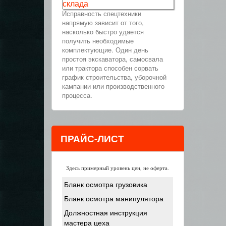
склада
Исправность спецтехники
напрямую зависит от того,
насколько быстро удается
получить необходимые
комплектующие. Один день
простоя экскаватора, самосвала
или трактора способен сорвать
график строительства, уборочной
кампании или производственного
процесса.
ПРАЙС-ЛИСТ
Здесь примерный уровень цен, не оферта.
Бланк осмотра грузовика
Бланк осмотра манипулятора
Должностная инструкция
мастера цеха