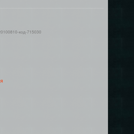
0100810-код-715030
ся