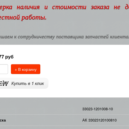
ерка наличия и стоимости заказа не 
естной работы.
шаем к сотрудничеству поставщика запчастей клиентам
77
руб
+ В корзину
33023-1201008-10
ска
АК 33023120100810