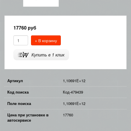
17760
руб
+ В корзину
Артикул
1,10691E+12
Код поиска
Код-479439
Поле поиска
1,10691E+12
Цена при установке в
17760
автосервисе