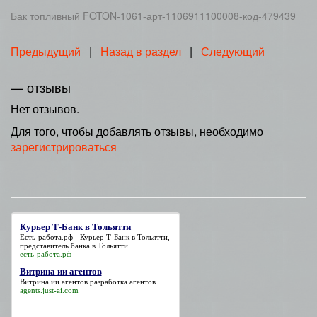
Бак топливный FOTON-1061-арт-1106911100008-код-479439
Предыдущий
|
Назад в раздел
|
Следующий
— отзывы
Нет отзывов.
Для того, чтобы добавлять отзывы, необходимо
зарегистрироваться
Курьер Т-Банк в Тольятти
Есть-работа.рф -
Курьер Т-Банк в Тольятти
,
представитель банка в Тольятти.
есть-работа.рф
Витрина ии агентов
Витрина ии агентов
разработка агентов.
agents.just-ai.com