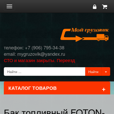
Toggle
navigation
телефон: +7 (906) 795-34-38
email: mygruzovik@yandex.ru
СТО и магазин закрыты. Переезд
+
КАТАЛОГ ТОВАРОВ
Бак топливный FOTON-