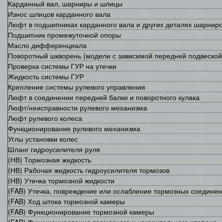
Карданный вал, шарниры и шлицы
Износ шлицов карданного вала
Люфт в подшипниках карданного вала и других деталях шарнир
Подшипник промежуточной опоры
Масло дифференциала
Поворотный шкворень (модели с зависимой передней подвеской
Проверка системы ГУР на утечки
Жидкость системы ГУР
Крепление системы рулевого управления
Люфт в соединении передней балки и поворотного кулака
Люфт/неисправности рулевого механизма
Люфт рулевого колеса
Функционирование рулевого механизма
Углы установки колес
Шланг гидроусилителя руля
(НВ) Тормозная жидкость
(НВ) Рабочая жидкость гидроусилителя тормозов
(НВ) Утечка тормозной жидкости
(FAB) Утечка, повреждение или ослабление тормозных соедине
(FAB) Ход штока тормозной камеры
(FAB) Функционирование тормозной камеры