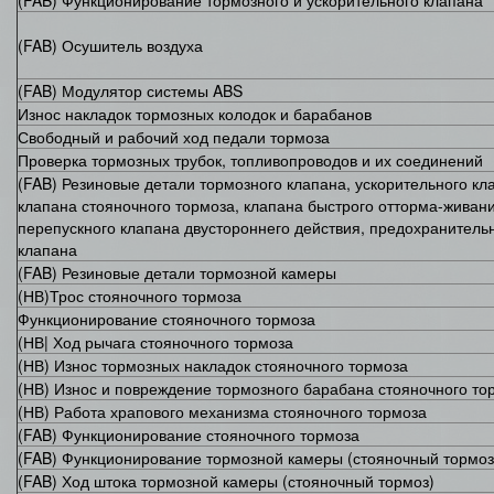
(FAB) Функционирование тормозного и ускорительного клапана
(FAB) Осушитель воздуха
(FAB) Модулятор системы ABS
Износ накладок тормозных колодок и барабанов
Свободный и рабочий ход педали тормоза
Проверка тормозных трубок, топливопроводов и их соединений
(FAB) Резиновые детали тормозного клапа­на, ускорительного кл
клапана стояно­чного тормоза, клапана быстрого отторма-живани
перепускного клапана двусто­роннего действия, предохранитель
клапана
(FAB) Резиновые детали тормозной камеры
(НВ)Трос стояночного тормоза
Функционирование стояночного тормоза
(НВ| Ход рычага стояночного тормоза
(НВ) Износ тормозных накладок стояночного тормоза
(НВ) Износ и повреждение тормозного барабана стояночного то
(НВ) Работа храпового механизма стояночного тормоза
(FAB) Функционирование стояночного тормоза
(FAB) Функционирование тормозной камеры (стояночный тормоз
(FAB) Ход штока тормозной камеры (стояночный тормоз)