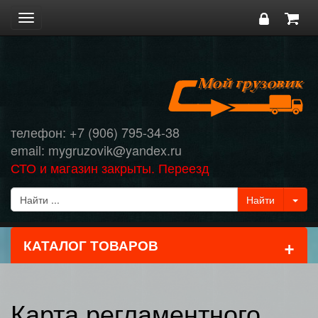
Toggle
navigation
телефон: +7 (906) 795-34-38
email: mygruzovik@yandex.ru
СТО и магазин закрыты. Переезд
+
КАТАЛОГ ТОВАРОВ
Карта регламентного