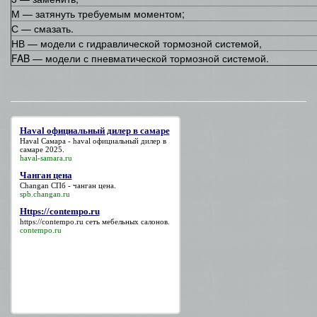
М — затянуть требуемым моментом;
С — смазать.
НВ — модели с гидравлической тормозной системой,
FAB — модели с пневматической тормозной системой.
Haval официальный дилер в самаре
Haval Самара -
haval официальный дилер в
самаре
2025.
haval-samara.ru
Чанган цена
Changan СПб -
чанган цена
.
spb.changan.ru
Https://contempo.ru
https://contempo.ru
сеть мебельных салонов.
contempo.ru