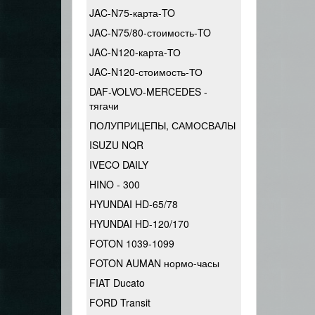
JAC-N75-карта-TO
JAC-N75/80-стоимость-TO
JAC-N120-карта-ТО
JAC-N120-стоимость-ТО
DAF-VOLVO-MERCEDES -
тягачи
ПОЛУПРИЦЕПЫ, САМОСВАЛЫ
ISUZU NQR
IVECO DAILY
HINO - 300
HYUNDAI HD-65/78
HYUNDAI HD-120/170
FOTON 1039-1099
FOTON AUMAN нормо-часы
FIAT Ducato
FORD Transit