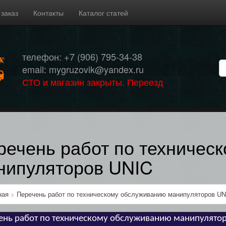
 заказ
Контакты
Каталог статей
телефон: +7 (906) 795-34-38
email: mygruzovik@yandex.ru
СТО и магазин закрыты. Переезд
речень работ по техничес
нипуляторов UNIC
ная
>
Перечень работ по техническому обслуживанию манипуляторов UN
ень работ по техническому обслуживанию манипулято