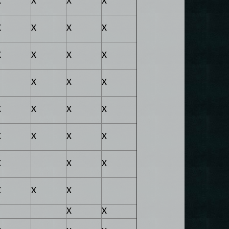
X
X
X
X
X
X
X
X
X
X
X
X
X
X
X
X
X
X
X
X
X
X
X
X
X
X
X
X
X
X
X