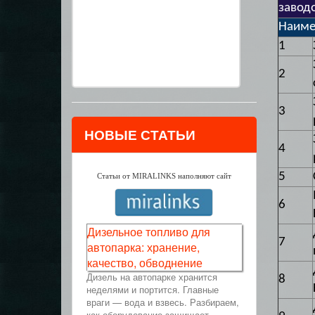
завод
Наиме
1
2
3
НОВЫЕ СТАТЬИ
4
5
Статьи от MIRALINKS наполняют сайт
6
Дизельное топливо для
7
автопарка: хранение,
качество, обводнение
Дизель на автопарке хранится
8
неделями и портится. Главные
враги — вода и взвесь. Разбираем,
как оборудование защищает