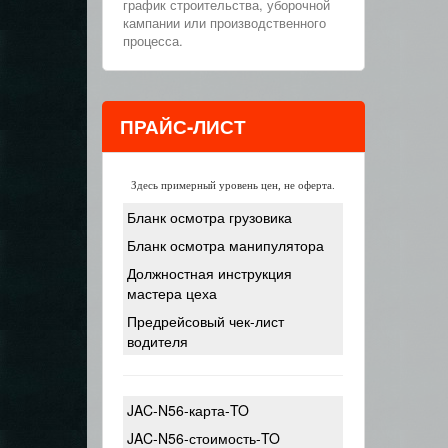
график строительства, уборочной
кампании или производственного
процесса.
ПРАЙС-ЛИСТ
Здесь примерный уровень цен, не оферта.
Бланк осмотра грузовика
Бланк осмотра манипулятора
Должностная инструкция
мастера цеха
Предрейсовый чек-лист
водителя
JAC-N56-карта-TO
JAC-N56-стоимость-TO