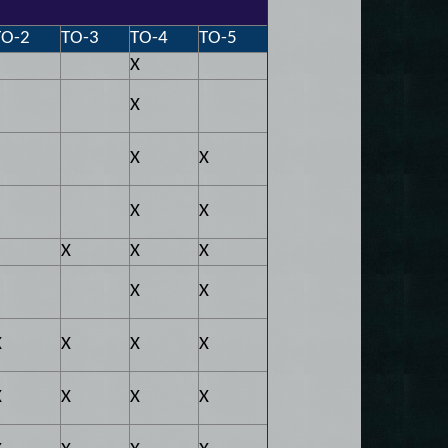
ТО-2
ТО-3
ТО-4
ТО-5
X
X
X
X
X
X
X
X
X
X
X
X
X
X
X
X
X
X
X