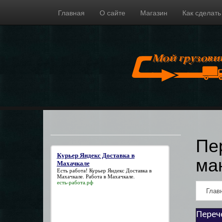
Главная
О сайте
Магазин
Как сделать
Пе
ма
Курьер Яндекс Доставка в
Махачкале
Есть работа!
Курьер Яндекс Доставка в
Махачкале
. Работа в Махачкале.
есть-работа.рф
Глав
Переч