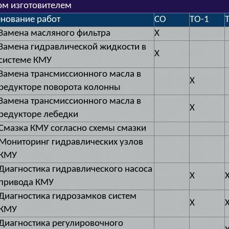
ом изготовителем
нование работ
СО
ТО-1
Замена масляного фильтра
X
Замена гидравлической жидкости в
X
системе КМУ
Замена трансмиссионного масла в
X
редукторе поворота колонны
Замена трансмиссионного масла в
X
редукторе лебедки
Смазка КМУ согласно схемы смазки
Мониторинг гидравлических узлов
КМУ
Диагностика гидравлического насоса
X
привода КМУ
Диагностика гидрозамков систем
X
КМУ
Диагностика регулировочного