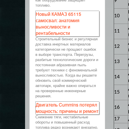
9
топливо.
Новый КАМАЗ 65115
10
самосвал: анатомия
выносливости и
11
рентабельности
Строительный бизнес и регулярная
доставка инертных материалов
12
категорически не прощают ошибок
в выборе транспорта. Перегрузы,
разбитые технологические дороги и
13
постоянная абразивная пыль
требуют техники с феноменальной
выносливостью. Когда вы решаете
14
обновить свой коммерческий
автопарк, крайне важно опираться
на проверенные инженерные
15
решения.
Двигатель Cummins потерял
16
мощность: причины и ремонт
Снижение тяги, нестабильные
17
обороты и повышенный расход
топлива редко возникают внезапно.