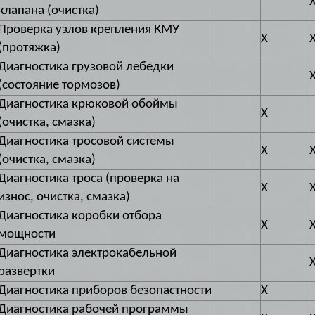
клапана (очистка)
Проверка узлов крепления КМУ
X
(протяжка)
Диагностика грузовой лебедки
(состояние тормозов)
Диагностика крюковой обоймы
X
(очистка, смазка)
Диагностика тросовой системы
X
(очистка, смазка)
Диагностика троса (проверка на
X
износ, очистка, смазка)
Диагностика коробки отбора
X
мощности
Диагностика электрокабельной
развертки
Диагностика приборов безопастности
X
Диагностика рабочей программы