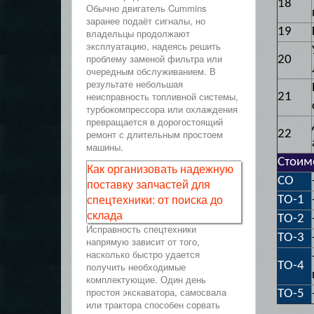
18
Обычно двигатель Cummins
заранее подаёт сигналы, но
19
владельцы продолжают
эксплуатацию, надеясь решить
проблему заменой фильтра или
20
очередным обслуживанием. В
результате небольшая
неисправность топливной системы,
21
турбокомпрессора или охлаждения
превращается в дорогостоящий
ремонт с длительным простоем
22
машины.
Стоимо
Как организовать надежную
СО
поставку запчастей для
спецтехники: от поиска до
ТО-1
склада
ТО-2
Исправность спецтехники
ТО-3
напрямую зависит от того,
насколько быстро удается
ТО-4
получить необходимые
комплектующие. Один день
простоя экскаватора, самосвала
ТО-5
или трактора способен сорвать