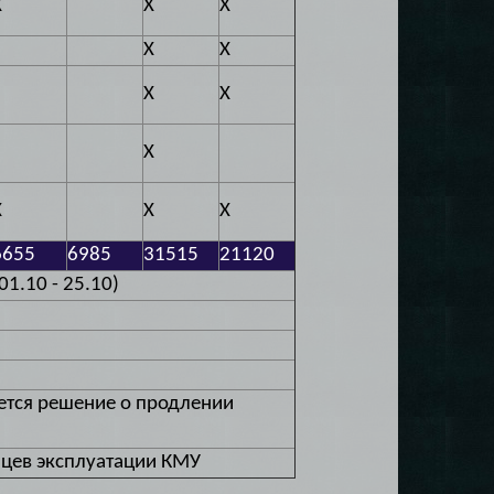
X
X
X
X
X
X
X
X
X
X
X
6655
6985
31515
21120
01.10 - 25.10)
ается решение о продлении
яцев эксплуатации КМУ