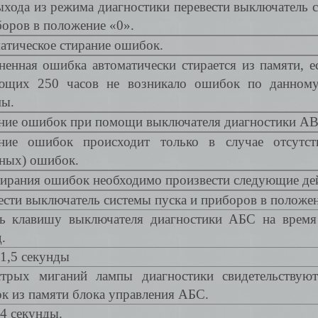
ыхода из режима диагностики перевести выключатель 
боров в положение «0».
атическое стирание ошибок.
ненная ошибка автоматически стирается из памяти, е
ющих 250 часов не возникало ошибок по данному
мы.
ние ошибок при помощи выключателя диагностики AB
ние ошибок происходит только в случае отсутст
вных) ошибок.
тирания ошибок необходимо произвести следующие дей
ести выключатель системы пуска и приборов в положен
ь клавишу выключателя диагностики АБС на время
.
 1,5 секунды
трых миганий лампы диагностики свидетельствую
к из памяти блока управления АБС.
4 секунды.