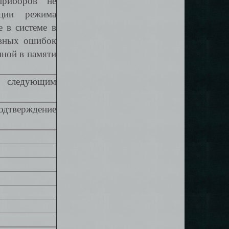
приборов не
ации режима
 в системе в
ивных ошибок
нной в памяти
С следующим
подтверждение