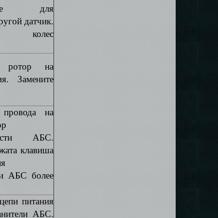
чите для
ругой датчик.
ры колес
е ротор на
ия. Замените
 провода на
ор
ности АБС.
жата клавиша
ля
ки АБС более
цепи питания
анители АБС.