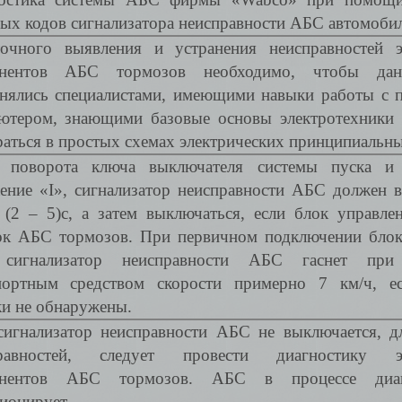
вых кодов сигнализатора неисправности АБС автомоби
очного выявления и устранения неисправностей э
онентов АБС тормозов необходимо, чтобы да
нялись специалистами, имеющими навыки работы с 
ютером, знающими базовые основы электротехник
раться в простых схемах электрических принципиальны
 поворота ключа выключателя системы пуска и
ение «I», сигнализатор неисправности АБС должен в
 (2 – 5)с, а затем выключаться, если блок управле
к АБС тормозов. При первичном подключении блок
сигнализатор неисправности АБС гаснет при
портным средством скорости примерно 7 км/ч, е
и не обнаружены.
сигнализатор неисправности АБС не выключается, д
правностей, следует провести диагностику эл
онентов АБС тормозов. АБС в процессе диаг
ионирует.