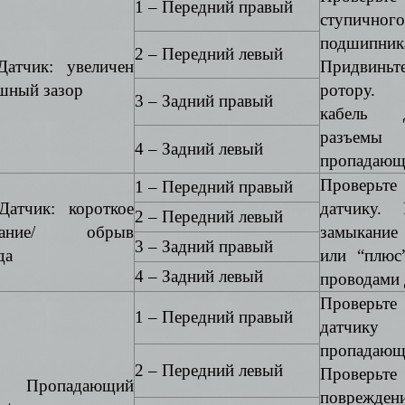
1 – Передний правый
ступичного
подшипник
2 – Передний левый
атчик: увеличен
Придвинь
шный зазор
ротору.
3 – Задний правый
кабель 
разъ
4 – Задний левый
пропадающи
Проверьт
1 – Передний правый
атчик: короткое
датчику.
2 – Передний левый
кание/ обрыв
замыкание
3 – Задний правый
да
или “плюс
4 – Задний левый
проводами 
Проверьт
1 – Передний правый
датч
пропадающ
2 – Передний левый
Проверьт
 Пропадающий
повреждени