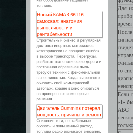
топливо.
Для н
Новый КАМАЗ 65115
прибо
самосвал: анатомия
время 
выносливости и
После
рентабельности
сигна
Строительный бизнес и регулярная
доставка инертных материалов
свиде
категорически не прощают ошибок
управ
в выборе транспорта. Перегрузы,
разбитые технологические дороги и
считыв
постоянная абразивная пыль
то си
требуют техники с феноменальной
выносливостью. Когда вы решаете
диагн
обновить свой коммерческий
неисп
автопарк, крайне важно опираться
на проверенные инженерные
Если 
решения.
«I» бы
Двигатель Cummins потерял
АБС б
мощность: причины и ремонт
неско
Снижение тяги, нестабильные
тольк
обороты и повышенный расход
топлива редко возникают внезапно.