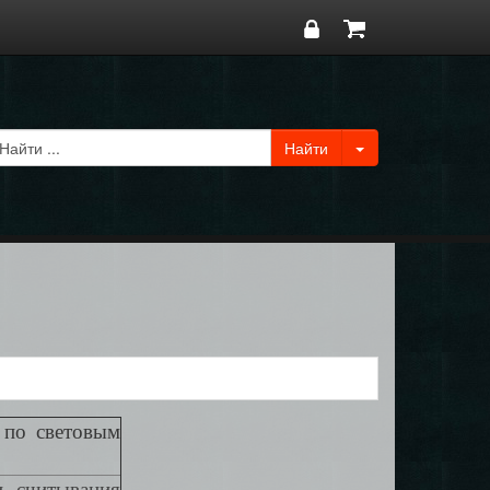
 по световым
 считывания