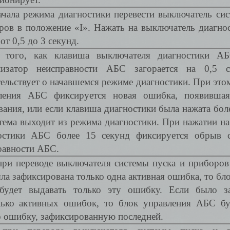
ачала режима диагностики перевести выключатель си
ров в положение «I». Нажать на выключатель диагно
от 0,5 до 3 секунд.
 того, как клавиша выключателя диагностики АБ
лизатор неисправности АБС загорается на 0,5 с
тельствует о начавшемся режиме диагностики. При это
ления АБС фиксируется новая ошибка, появившая
ания, или если клавиша диагностики была нажата боле
стема выходит из режима диагностики. При нажатии н
остики АБС более 15 секунд фиксируется обрыв с
равности АБС.
при переводе выключателя системы пуска и приборов
ла зафиксирована только одна активная ошибка, то бл
удет выдавать только эту ошибку. Если было за
лько активных ошибок, то блок управления АБС бу
о ошибку, зафиксированную последней.