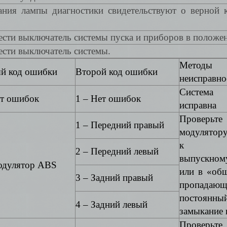
ания лампы диагностики свидетельствуют о верной 
ести выключатель системы пуска и приборов в положен
ести выключатель системы.
Методы 
й код ошибки
Второй код ошибки
неисправно
Система
ет ошибок
1 – Нет ошибок
исправна
Проверьт
1 – Передний правый
модулятору
к впу
2 – Передний левый
выпускно
одулятор ABS
или в «об
3 – Задний правый
пропад
постоянны
4 – Задний левый
замыкание 
Проверь