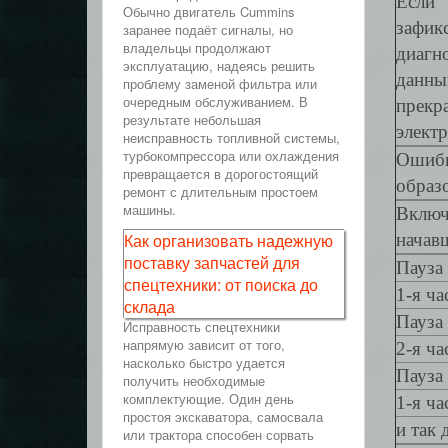
Если
Обычно двигатель Cummins
зафи
заранее подаёт сигналы, но
владельцы продолжают
диагн
эксплуатацию, надеясь решить
данны
проблему заменой фильтра или
очередным обслуживанием. В
прекр
результате небольшая
электр
неисправность топливной системы,
турбокомпрессора или охлаждения
Ошибк
превращается в дорогостоящий
образ
ремонт с длительным простоем
машины.
Включ
Как организовать надежную
начав
поставку запчастей для
Пауза 
спецтехники: от поиска до
1-я ча
склада
Пауза 
Исправность спецтехники
напрямую зависит от того,
2-я ча
насколько быстро удается
Пауза 
получить необходимые
комплектующие. Один день
1-я ча
простоя экскаватора, самосвала
и так
или трактора способен сорвать