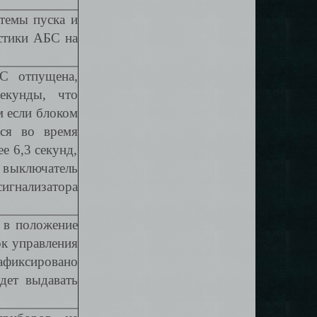
стемы пуска и
стики АБС на
С отпущена,
екунды, что
м если блоком
ся во время
е 6,3 секунд,
а выключатель
игнализатора
 в положение
ок управления
фиксировано
дет выдавать