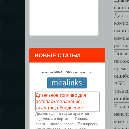
свето
Для т
комп
выпол
компь
разби
После
НОВЫЕ СТАТЬИ
полож
время
Статьи от MIRALINKS наполняют сайт
ошибо
АБС 
транс
Дизельное топливо для
ошибк
автопарка: хранение,
Если 
качество, обводнение
Дизель на автопарке хранится
неис
неделями и портится. Главные
комп
враги — вода и взвесь. Разбираем,
функц
как оборудование защищает