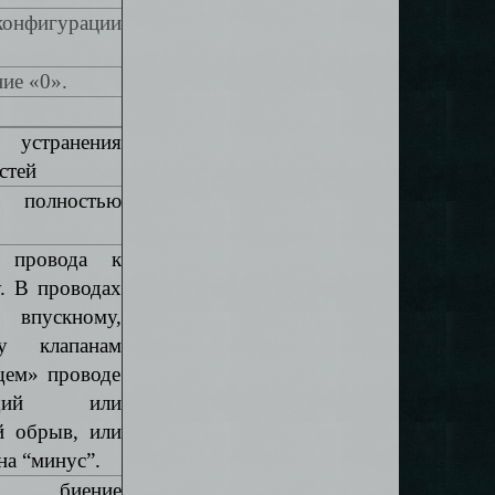
конфигурации
ие «0».
устранения
стей
 полностью
е провода к
. В проводах
скному,
му клапанам
щем» проводе
ающий или
й обрыв, или
на “минус”.
те биение