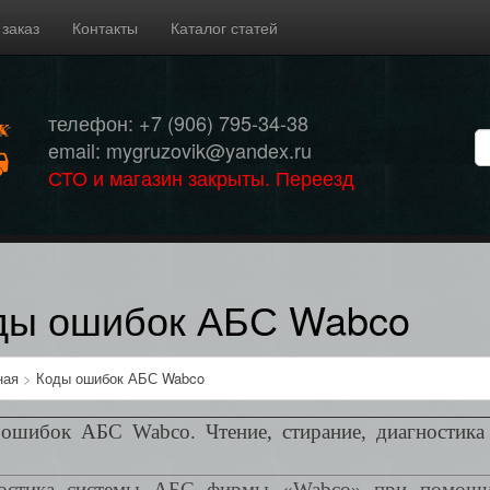
 заказ
Контакты
Каталог статей
телефон: +7 (906) 795-34-38
email: mygruzovik@yandex.ru
СТО и магазин закрыты. Переезд
ды ошибок АБС Wabco
ная
>
Коды ошибок АБС Wabco
ошибок АБС Wabco. Чтение, стирание, диагностика
остика системы АБС фирмы «Wabco» при помощи