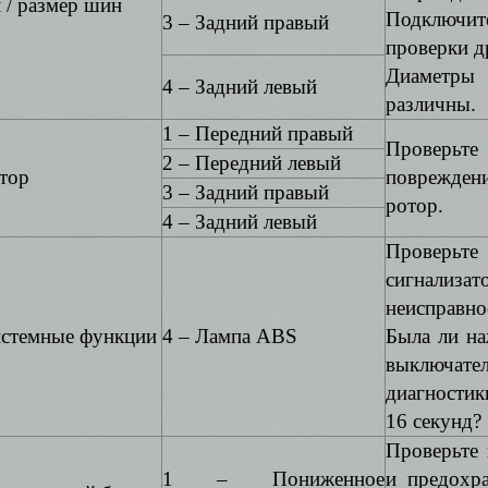
 / размер шин
Подклю
3 – Задний правый
проверки д
Диамет
4 – Задний левый
различны.
1 – Передний правый
Проверьт
2 – Передний левый
отор
поврежден
3 – Задний правый
ротор.
4 – Задний левый
Проверьте
сигнализат
неисправ
истемные функции
4 – Лампа ABS
Была ли на
выключате
диагности
16 секунд?
Проверьте 
1 – Пониженное
и предохр