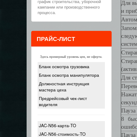
график строительства, уборочной
Для в
кампании или производственного
и при
процесса.
Автом
Запом
следу
ПРАЙС-ЛИСТ
систе
Стира
Здесь примерный уровень цен, не оферта.
Стира
Бланк осмотра грузовика
(акти
Бланк осмотра манипулятора
Для с
Должностная инструкция
Перев
мастера цеха
Нажат
Предрейсовый чек-лист
секунд
водителя
Пауза
8 быс
JAC-N56-карта-TO
ошибо
JAC-N56-стоимость-TO
Пауза 