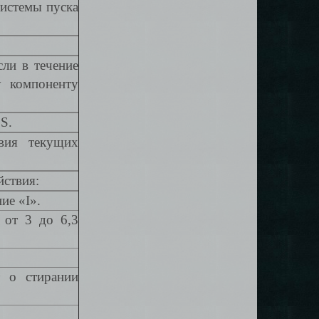
системы пуска
сли в течение
 компоненту
S.
вия текущих
ствия:
ие «I».
 от 3 до 6,3
т о стирании