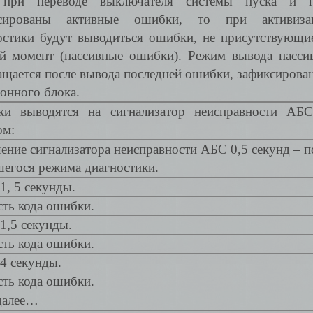
 при переводе выключателя системы пуска и 
ксированы активные ошибки, то при активиз
остики будут выводиться ошибки, не присутствующие
й момент (пассивные ошибки). Режим вывода пасс
ащается после вывода последней ошибки, зафиксирова
онного блока.
и выводятся на сигнализатор неисправности АБ
ом:
ение сигнализатора неисправности АБС 0,5 секунд – 
шегося режима диагностики.
1, 5 секунды.
сть кода ошибки.
1,5 секунды.
сть кода ошибки.
4 секунды.
сть кода ошибки.
 далее…