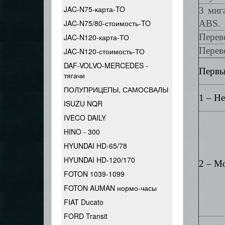
JAC-N75-карта-TO
3 миг
JAC-N75/80-стоимость-TO
ABS.
Перев
JAC-N120-карта-ТО
Перев
JAC-N120-стоимость-ТО
DAF-VOLVO-MERCEDES -
Первы
тягачи
ПОЛУПРИЦЕПЫ, САМОСВАЛЫ
1 – Н
ISUZU NQR
IVECO DAILY
HINO - 300
HYUNDAI HD-65/78
HYUNDAI HD-120/170
2 – М
FOTON 1039-1099
FOTON AUMAN нормо-часы
FIAT Ducato
FORD Transit