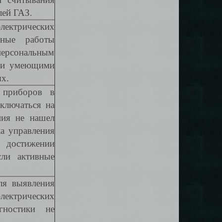
лей ГАЗ.
лектрических
нные работы
персональным
и и умеющими
х.
 приборов в
ключаться на
ния не нашел
а управления
 достижении
сли активные
ля выявления
ектрических
ностики не