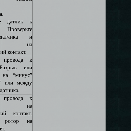
а.
те датчик к
 Проверьте
датчика и
емы на
й контакт.
е провода к
 Разрыв или
 на “минус”
” или между
датчика.
е провода к
ику на
ий контакт.
е ротор на
я.