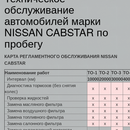
обслуживание
автомобилей марки
NISSAN CABSTAR по
пробегу
КАРТА РЕГЛАМЕНТНОГО ОБСЛУЖИВАНИЯ NISSAN
CABSTAR
Наименование работ
ТО-1
ТО-2
ТО-3
ТО
Интервал (км)
10000
20000
30000
400
Диагностика тормозов (без снятия
x
x
x
x
колес)
Проверка жидкостей
x
x
x
x
Замена масляного фильтра
x
x
x
x
Замена воздушного фильтра
x
x
x
x
Замена топливного фильтра
x
x
x
x
Замена салонного фильтра
x
x
x
x
Замена охлаждающей жидкости
x