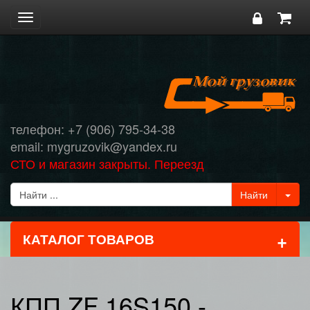
Toggle
navigation
телефон: +7 (906) 795-34-38
email: mygruzovik@yandex.ru
СТО и магазин закрыты. Переезд
+
КАТАЛОГ ТОВАРОВ
КПП ZF 16S150 -