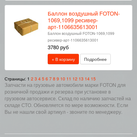
Баллон воздушный FOTON-
1069,1099 ресивер-
арт-1106635613001
Баллон воздушный FOTON-1069,1099
ресивер-арт-1106635613001
3780 руб
+ В корзину
Подробнее
Страницы:
1
2
3
4
5
6
7
8
9
10
11
12
13
14
15
Запчасти на грузовые автомобили марки FOTON для
розничной продажи и резерва при установке в
грузовом автосервисе. Склад по наличию запчастей на
складе СТО. Обновляется по мере возможности. Если
Вы не нашли свой артикул - звоните по менеджеру.