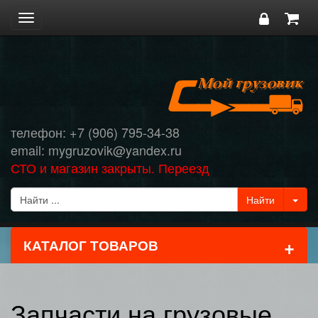
Toggle
navigation
телефон: +7 (906) 795-34-38
email: mygruzovik@yandex.ru
СТО и магазин закрыты. Переезд
+
КАТАЛОГ ТОВАРОВ
Запчасти на грузовые