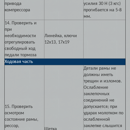
привода
усилия 30 Н (3 кгс)
компрессора
прогибается на 5-8
мм.
14. Проверить и
при
необходимости
Линейка, ключи
отрегулировать
12х13, 17х19
свободный ход
педали тормоза
Ходовая часть
Детали рамы не
должны иметь
трещин и изломов.
Ослабление
заклепочных
соединений не
15. Проверить
допускается; при
осмотром
ударах молотком по
состояние рамы,
ослабленной
рессор,
заклепке слышится
Щетка