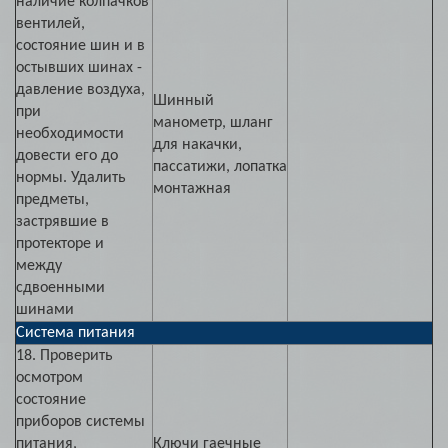
наличие колпачков
вентилей,
состояние шин и в
остывших шинах -
давление воздуха,
Шинный
при
манометр, шланг
необходимости
для накачки,
довести его до
пассатижи, лопатка
нормы. Удалить
монтажная
предметы,
застрявшие в
протекторе и
между
сдвоенными
шинами
Система питания
18. Проверить
осмотром
состояние
приборов системы
питания,
Ключи гаечные