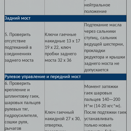
нейтральное
положение
Задний мост
Подтекание масла
через сальники
5. Проверить
Ключи гаечные
ступиц, сальник
отсутствие
накидные 13 х 17
ведущей шестерни,
подтеканий в
19 х 22, ключ
прокладки
соединениях
пробки заднего
редуктора и крышки
заднего моста
моста 32 х 36
заднего моста не
допускается
Рулевое управление и передний мост
6. Проверить
Момент затяжки
крепление и
гаек шаровых
шплинтовку гаек,
пальцев 140—200
шаровых пальцев
Н*м (14-20 кгс*м).
рулевых тяг,
Ключ гаечный
После подтяжки гаек
гидроусилителя,
накидной 27 х 30,
устанавливать
сошки руля,
отвертка,
только новые
рычагов