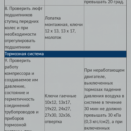
превышать 20 град.
8. Проверить люфт
подшипников
Лопатка
ступиц передних
монтажная, ключи
колес и при
12 х 13, 13 х 17,
необходимости
молоток
отрегулировать
подшипники
Тормозная система
9. Проверить
работу
При неработающем
компрессора и
двигателе,
создаваемое им
выключенных
давление,
тормозах падение
состояние и
Ключи гаечные
давления воздуха в
герметичность
10х12, 13x17,
системе в течение
соединений
19х22, 24х27,
30 мин не должно
трубопроводов и
27х30, 32х36,
превышать 30 кПа
приборов
отвертка
(0,3 кгс/см2), а при
тормозной
включенных