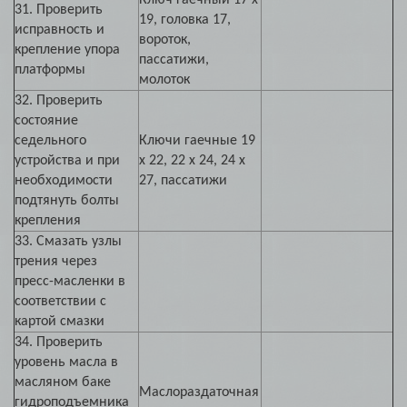
Ключ гаечный 17 х
31. Проверить
19, головка 17,
исправность и
вороток,
крепление упора
пассатижи,
платформы
молоток
32. Проверить
состояние
седельного
Ключи гаечные 19
устройства и при
х 22, 22 х 24, 24 х
необходимости
27, пассатижи
подтянуть болты
крепления
33. Смазать узлы
трения через
пресс-масленки в
соответствии с
картой смазки
34. Проверить
уровень масла в
масляном баке
Маслораздаточная
гидроподъемника