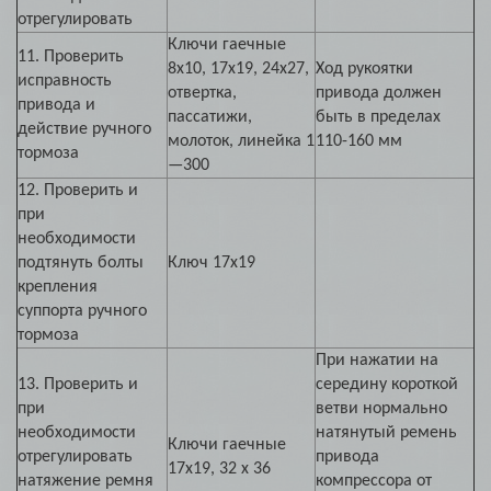
отрегулировать
Ключи гаечные
11. Проверить
8х10, 17х19, 24х27,
Ход рукоятки
исправность
отвертка,
привода должен
привода и
пассатижи,
быть в пределах
действие ручного
молоток, линейка 1
110-160 мм
тормоза
—300
12. Проверить и
при
необходимости
подтянуть болты
Ключ 17х19
крепления
суппорта ручного
тормоза
При нажатии на
13. Проверить и
середину короткой
при
ветви нормально
необходимости
натянутый ремень
Ключи гаечные
отрегулировать
привода
17х19, 32 х 36
натяжение ремня
компрессора от