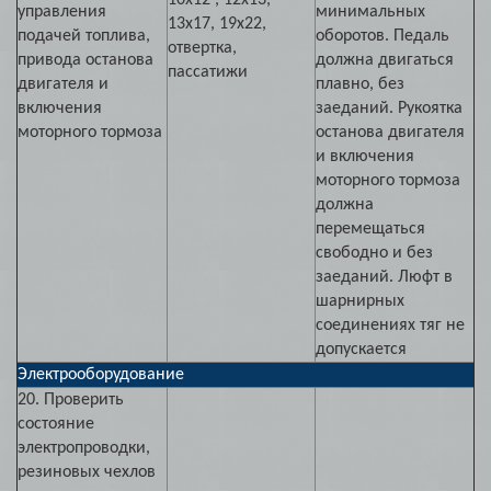
10х12 , 12х13,
управления
минимальных
13х17, 19х22,
подачей топлива,
оборотов. Педаль
отвертка,
привода останова
должна двигаться
пассатижи
двигателя и
плавно, без
включения
заеданий. Рукоятка
моторного тормоза
останова двигателя
и включения
моторного тормоза
должна
перемещаться
свободно и без
заеданий. Люфт в
шарнирных
соединениях тяг не
допускается
Электрооборудование
20. Проверить
состояние
электропроводки,
резиновых чехлов