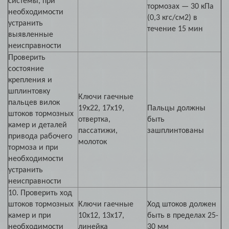
системы, при
тормозах — 30 кПа
необходимости
(0,3 кгс/см2) в
устранить
течение 15 мин
выявленные
неисправности
Проверить
состояние
крепления и
шплинтовку
Ключи гаечные
пальцев вилок
19х22, 17х19,
Пальцы должны
штоков тормозных
отвертка,
быть
камер и деталей
пассатижи,
зашплинтованы
привода рабочего
молоток
тормоза и при
необходимости
устранить
неисправности
10. Проверить ход
штоков тормозных
Ключи гаечные
Ход штоков должен
камер и при
10х12, 13х17,
быть в пределах 25-
необходимости
линейка
30 мм