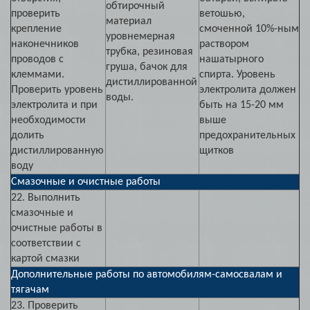
обтирочный
проверить
ветошью,
материал
крепление
смоченной 10%-ным
уровнемерная
наконечников
раствором
трубка, резиновая
проводов с
нашатырного
груша, бачок для
клеммами.
спирта. Уровень
дистиллированной
Проверить уровень
электролита должен
воды.
электролита и при
быть на 15-20 мм
необходимости
выше
долить
предохранительных
дистиллированную
щитков
воду
Смазочные и очистные работы
22. Выполнить
смазочные и
очистные работы в
соответствии с
картой смазки
Дополнительные работы по автомобилям-самосвалам и
тягачам
23. Проверить