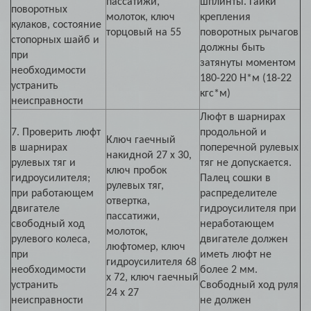
пассатижи,
шплинты. Гайки
поворотных
молоток, ключ
крепления
кулаков, состояние
торцовый на 55
поворотных рычагов
стопорных шайб и
должны быть
при
затянуты моментом
необходимости
180-220 Н*м (18-22
устранить
кгс*м)
неисправности
Люфт в шарнирах
7. Проверить люфт
продольной и
Ключ гаечный
в шарнирах
поперечной рулевых
накидной 27 х 30,
рулевых тяг и
тяг не допускается.
ключ пробок
гидроусилителя;
Палец сошки в
рулевых тяг,
при работающем
распределителе
отвертка,
двигателе
гидроусилителя при
пассатижи,
свободный ход
неработающем
молоток,
рулевого колеса,
двигателе должен
люфтомер, ключ
при
иметь люфт не
гидроусилителя 68
необходимости
более 2 мм.
х 72, ключ гаечный
устранить
Свободный ход руля
24 х 27
неисправности
не должен