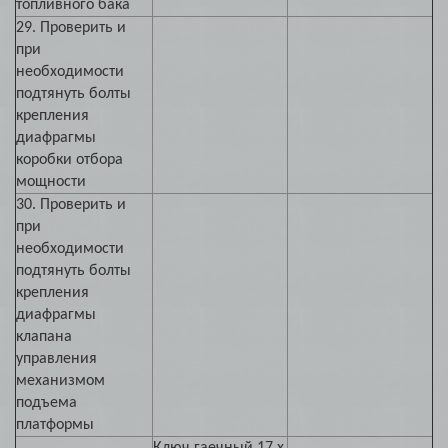
топливного бака
29. Проверить и
при
необходимости
подтянуть болты
крепления
диафрагмы
коробки отбора
мощности
30. Проверить и
при
необходимости
подтянуть болты
крепления
диафрагмы
клапана
управления
механизмом
подъема
платформы