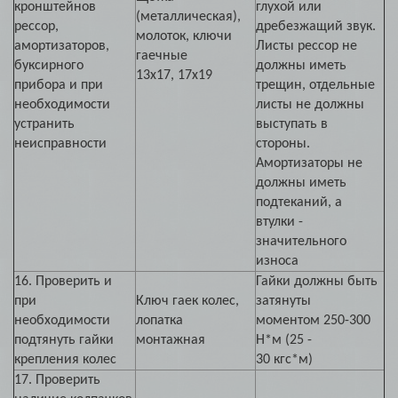
кронштейнов
глухой или
(металлическая),
рессор,
дребезжащий звук.
молоток, ключи
амортизаторов,
Листы рессор не
гаечные
буксирного
должны иметь
13х17, 17х19
прибора и при
трещин, отдельные
необходимости
листы не должны
устранить
выступать в
неисправности
стороны.
Амортизаторы не
должны иметь
подтеканий, а
втулки -
значительного
износа
16. Проверить и
Гайки должны быть
при
Ключ гаек колес,
затянуты
необходимости
лопатка
моментом 250-300
подтянуть гайки
монтажная
Н*м (25 -
крепления колес
30 кгс*м)
17. Проверить