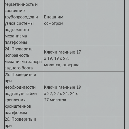
герметичность и
состояние
трубопроводов и
Внешним
узлов системы
осмотром
подъемного
механизма
платформы
24. Проверить
Ключи гаечные 17
исправность
х 19, 19 х 22,
механизма запора
молоток, отвертка
заднего борта
25. Проверить и
при
необходимости
Ключи гаечные 19
подтянуть гайки
х 22, 22 х 24, 24 х
крепления
27 молоток
кронштейнов
платформы
26. Проверить и
при