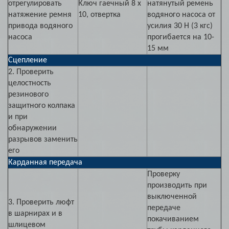
отрегулировать
Ключ гаечный 8 х
натянутый ремень
натяжение ремня
10, отвертка
водяного насоса от
привода водяного
усилия 30 Н (3 кгс)
насоса
прогибается на 10-
15 мм
Сцепление
2. Проверить
целостность
резинового
защитного колпака
и при
обнаружении
разрывов заменить
его
Карданная передача
Проверку
производить при
выключенной
3. Проверить люфт
передаче
в шарнирах и в
покачиванием
шлицевом