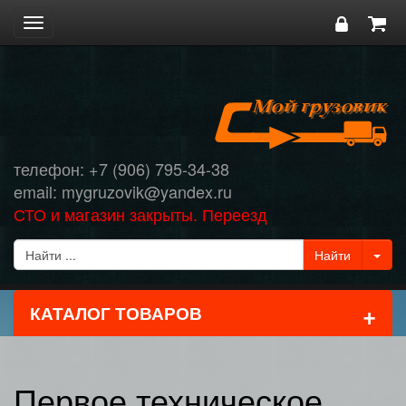
Toggle
navigation
телефон: +7 (906) 795-34-38
email: mygruzovik@yandex.ru
СТО и магазин закрыты. Переезд
+
КАТАЛОГ ТОВАРОВ
Первое техническое