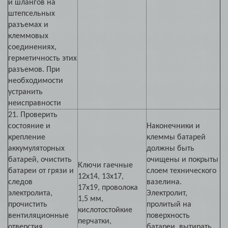
и шлангов на
штепсельных
разъемах и
клеммовых
соединениях,
герметичность этих
разъемов. При
необходимости
устранить
неисправности
21. Проверить
состояние и
Наконечники и
крепление
клеммы батарей
аккумуляторных
должны быть
батарей, очистить
очищены и покрыты
Ключи гаечные
батареи от грязи и
слоем технического
12х14, 13х17,
следов
вазелина.
17х19, проволока
электролита,
Электролит,
1,5 мм,
прочистить
пролитый на
кислотостойкие
вентиляционные
поверхность
перчатки,
отверстия,
батареи, вытирать