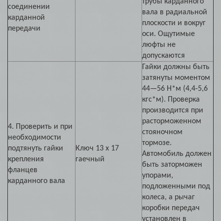
трубы карданного
соединении
вала в радиальной
карданной
плоскости и вокруг
передачи
оси. Ощутимые
люфты не
допускаются
Гайки должны быть
затянуты моментом
44—56 Н*м (4,4-5,6
кгс*м). Проверка
производится при
расторможенном
4. Проверить и при
стояночном
необходимости
тормозе.
подтянуть гайки
Ключ 13 х 17
Автомобиль должен
крепления
гаечный
быть заторможен
фланцев
упорами,
карданного вала
подложенными под
колеса, а рычаг
коробки передач
установлен в