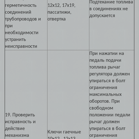
Подтекание топлива
герметичность
12х12, 17х19,
в соединениях не
соединений
пассатижи,
допускается
трубопроводов и
отвертка
при
необходимости
устранить
неисправности
При нажатии на
педаль подачи
топлива рычаг
регулятора должен
упираться в болт
ограничения
максимальных
оборотов. При
свободном
19. Проверить
положении педали
исправность и
рычаг должен
действие
упираться в болт
Ключи гаечные
механизма
ограничения