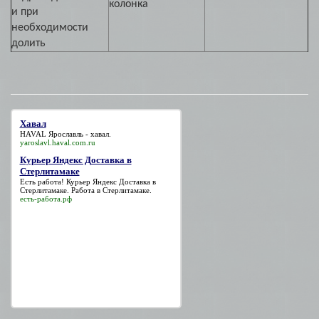
колонка
и при
необходимости
долить
Хавал
HAVAL Ярославль -
хавал
.
yaroslavl.haval.com.ru
Курьер Яндекс Доставка в
Стерлитамаке
Есть работа!
Курьер Яндекс Доставка в
Стерлитамаке
. Работа в Стерлитамаке.
есть-работа.рф