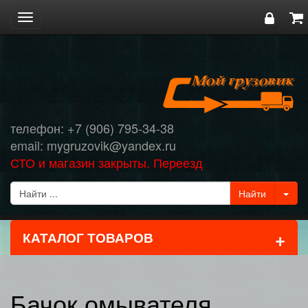
Toggle
navigation
телефон: +7 (906) 795-34-38
email: mygruzovik@yandex.ru
СТО и магазин закрыты. Переезд
+
КАТАЛОГ ТОВАРОВ
Бачок омывателя