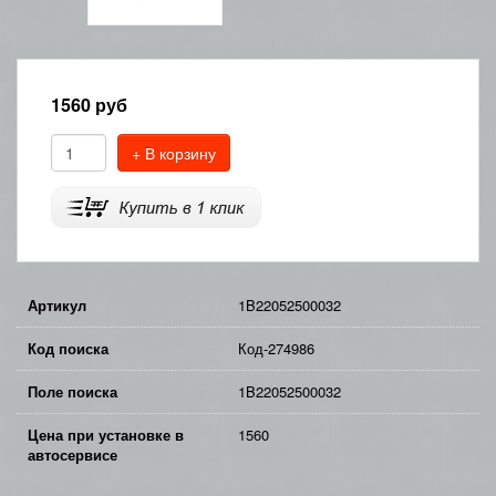
1560
руб
+ В корзину
Артикул
1B22052500032
Код поиска
Код-274986
Поле поиска
1B22052500032
Цена при установке в
1560
автосервисе