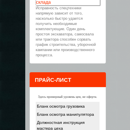
склада
Исправность спецтехники
напрямую зависит от того,
насколько быстро удается
получить необходимые
комплектующие. Один день
простоя экскаватора, самосвала
или трактора способен сорвать
график строительства, уборочной
кампании или производственного
процесса.
ПРАЙС-ЛИСТ
Здесь примерный уровень цен, не оферта.
Бланк осмотра грузовика
Бланк осмотра манипулятора
Должностная инструкция
мастера цеха