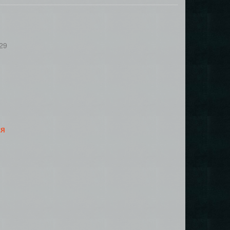
29
ся