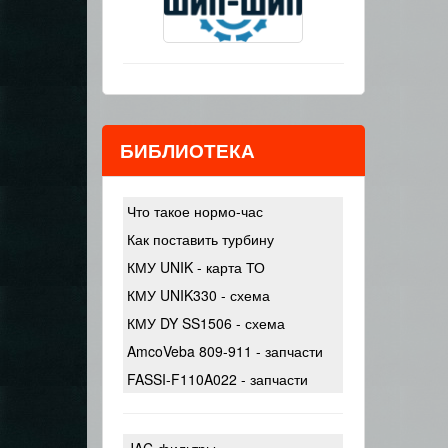
БИБЛИОТЕКА
Что такое нормо-час
Как поставить турбину
КМУ UNIK - карта ТО
КМУ UNIK330 - схема
КМУ DY SS1506 - схема
AmcoVeba 809-911 - запчасти
FASSI-F110A022 - запчасти