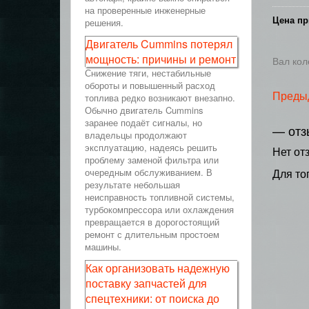
на проверенные инженерные
Цена пр
решения.
Двигатель Cummins потерял
мощность: причины и ремонт
Вал кол
Снижение тяги, нестабильные
обороты и повышенный расход
Преды
топлива редко возникают внезапно.
Обычно двигатель Cummins
заранее подаёт сигналы, но
— отз
владельцы продолжают
эксплуатацию, надеясь решить
Нет от
проблему заменой фильтра или
очередным обслуживанием. В
Для то
результате небольшая
неисправность топливной системы,
турбокомпрессора или охлаждения
превращается в дорогостоящий
ремонт с длительным простоем
машины.
Как организовать надежную
поставку запчастей для
спецтехники: от поиска до