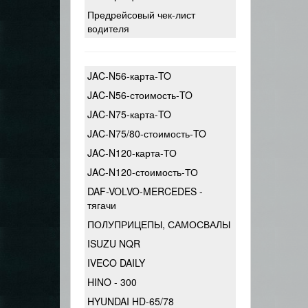
Предрейсовый чек-лист
водителя
JAC-N56-карта-TO
JAC-N56-стоимость-TO
JAC-N75-карта-TO
JAC-N75/80-стоимость-TO
JAC-N120-карта-ТО
JAC-N120-стоимость-ТО
DAF-VOLVO-MERCEDES -
тягачи
ПОЛУПРИЦЕПЫ, САМОСВАЛЫ
ISUZU NQR
IVECO DAILY
HINO - 300
HYUNDAI HD-65/78