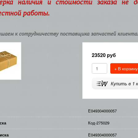
ерка наличия и стоимости заказа не 
естной работы.
шаем к сотрудничеству поставщика запчастей клиентам
23520
руб
+ В корзину
E049304000057
ска
Код-275029
иска
E049304000057