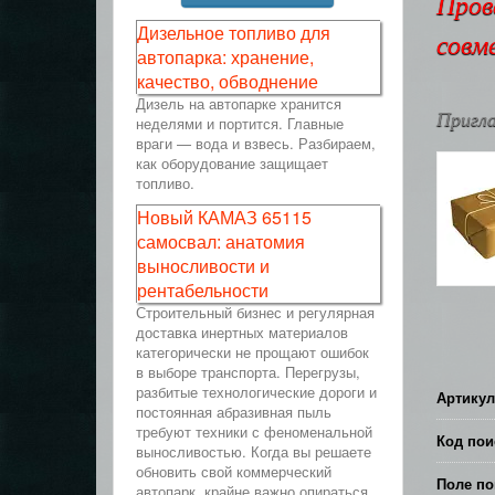
Пров
Дизельное топливо для
совм
автопарка: хранение,
качество, обводнение
Дизель на автопарке хранится
Пригла
неделями и портится. Главные
враги — вода и взвесь. Разбираем,
как оборудование защищает
топливо.
Новый КАМАЗ 65115
самосвал: анатомия
выносливости и
рентабельности
Строительный бизнес и регулярная
доставка инертных материалов
категорически не прощают ошибок
в выборе транспорта. Перегрузы,
разбитые технологические дороги и
Артикул
постоянная абразивная пыль
требуют техники с феноменальной
Код пои
выносливостью. Когда вы решаете
обновить свой коммерческий
Поле по
автопарк, крайне важно опираться