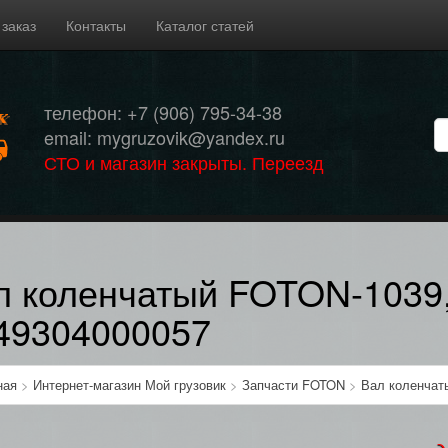
 заказ
Контакты
Каталог статей
телефон: +7 (906) 795-34-38
email: mygruzovik@yandex.ru
СТО и магазин закрыты. Переезд
л коленчатый FOTON-1039,
49304000057
ная
>
Интернет-магазин Мой грузовик
>
Запчасти FOTON
>
Вал коленчат