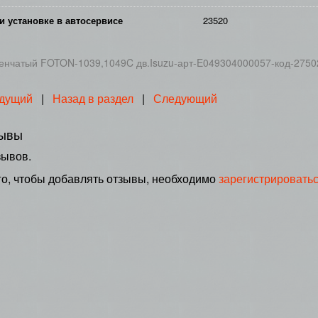
и установке в автосервисе
23520
енчатый FOTON-1039,1049C дв.Isuzu-арт-E049304000057-код-2750
дущий
|
Назад в раздел
|
Следующий
ывы
зывов.
го, чтобы добавлять отзывы, необходимо
зарегистрировать