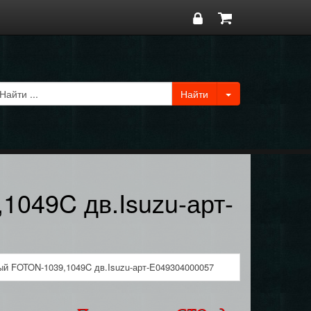
1049C дв.Isuzu-арт-
ый FOTON-1039,1049C дв.Isuzu-арт-E049304000057