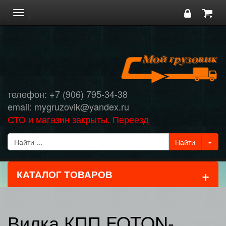
Toggle
navigation
телефон: +7 (906) 795-34-38
email: mygruzovik@yandex.ru
СТО и магазин закрыты. Переезд
+
КАТАЛОГ ТОВАРОВ
Вилка КПП FOTON-