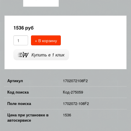
1536
руб
+ В корзину
Артикул
1702072108F2
Код поиска
Код-275059
Поле поиска
1702072-108F2
Цена при установке в
1536
автосервисе