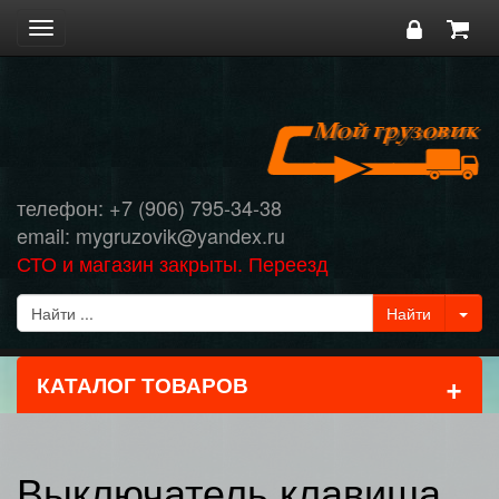
Toggle
navigation
телефон: +7 (906) 795-34-38
email: mygruzovik@yandex.ru
СТО и магазин закрыты. Переезд
+
КАТАЛОГ ТОВАРОВ
Выключатель клавиша