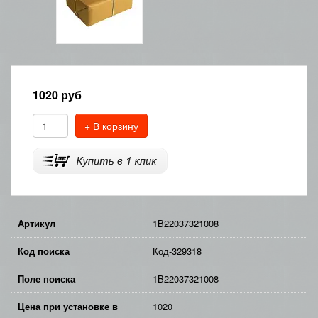
1020
руб
+ В корзину
Артикул
1B22037321008
Код поиска
Код-329318
Поле поиска
1B22037321008
Цена при установке в
1020