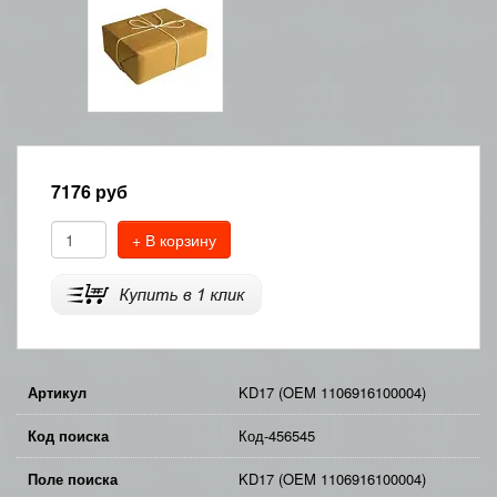
7176
руб
+ В корзину
Артикул
KD17 (OEM 1106916100004)
Код поиска
Код-456545
Поле поиска
KD17 (OEM 1106916100004)