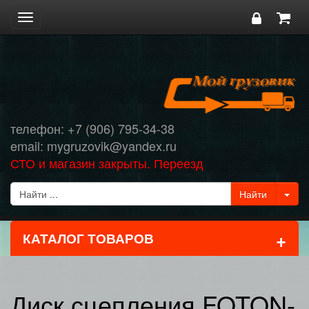
Toggle
navigation
телефон: +7 (906) 795-34-38
email: mygruzovik@yandex.ru
СТО и магазин закрыты. Переезд
+
КАТАЛОГ ТОВАРОВ
Диск сцепления FOTON-