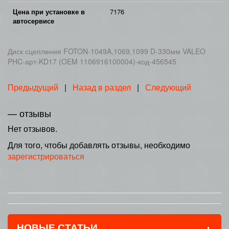
Цена при установке в
7176
автосервисе
Диск сцепления FOTON-1049A,1069,1099 D-330мм VALEO
PHC-арт-KD17 (OEM 1106916100004)-код-456545
Предыдущий
|
Назад в раздел
|
Следующий
— отзывы
Нет отзывов.
Для того, чтобы добавлять отзывы, необходимо
зарегистрироваться
+
НОВЫЕ СТАТЬИ