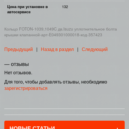
Цена при установке в
132
автосервисе
Кольцо FOTON-1039,1049C дв.Isuzu уплотнительное болта
крышки клапанной-арт-E049301000018-код-357423
Предыдущий
|
Назад в раздел
|
Следующий
— отзывы
Нет отзывов.
Для того, чтобы добавлять отзывы, необходимо
зарегистрироваться
+
НОВЫЕ СТАТЬИ