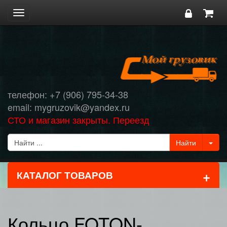
Toggle
navigation
телефон: +7 (906) 795-34-38
email: mygruzovik@yandex.ru
СТО и магазин закрыты. Переезд
+
КАТАЛОГ ТОВАРОВ
Кольцо FOTON-