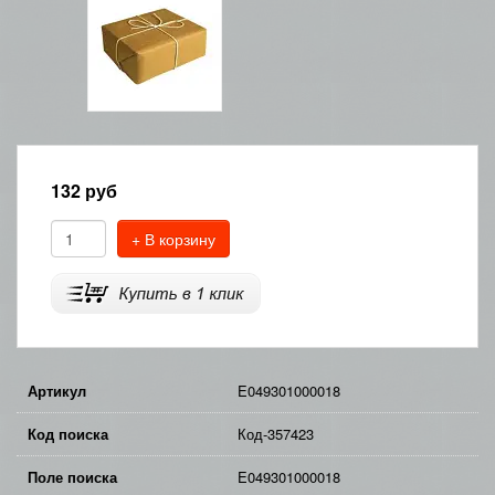
132
руб
+ В корзину
Артикул
E049301000018
Код поиска
Код-357423
Поле поиска
E049301000018