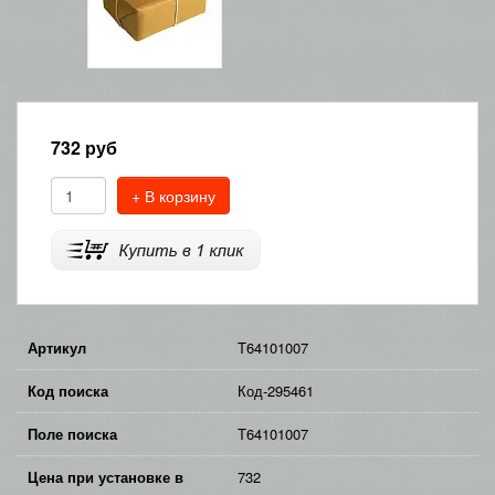
732
руб
+ В корзину
Артикул
T64101007
Код поиска
Код-295461
Поле поиска
T64101007
Цена при установке в
732