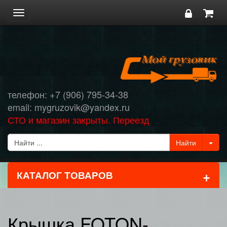
Toggle
navigation
телефон: +7 (906) 795-34-38
email: mygruzovik@yandex.ru
СТО и магазин закрыты. Переезд
+
КАТАЛОГ ТОВАРОВ
Крышка FOTON-