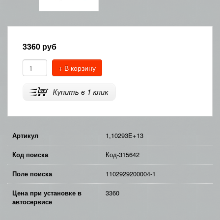
3360
руб
+ В корзину
Артикул
1,10293E+13
Код поиска
Код-315642
Поле поиска
1102929200004-1
Цена при установке в
3360
автосервисе