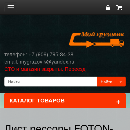
Toggle
navigation
телефон: +7 (906) 795-34-38
email: mygruzovik@yandex.ru
СТО и магазин закрыты. Переезд
+
КАТАЛОГ ТОВАРОВ
Лист рессоры FOTON-