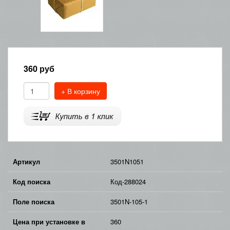
360
руб
+ В корзину
Артикул
3501N1051
Код поиска
Код-288024
Поле поиска
3501N-105-1
Цена при установке в
360