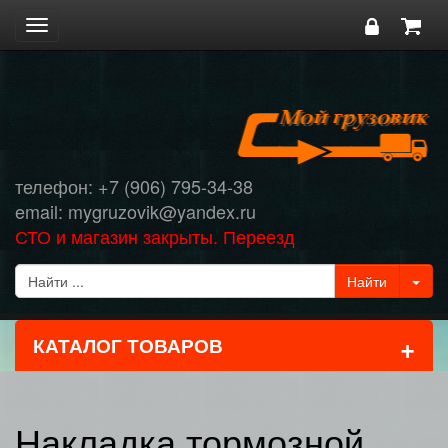
Toggle
navigation
телефон: +7 (906) 795-34-38
email: mygruzovik@yandex.ru
СТО и магазин закрыты. Переезд
+
КАТАЛОГ ТОВАРОВ
Накладка тормозной