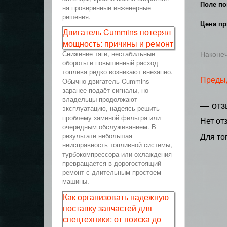
Поле по
на проверенные инженерные
решения.
Цена пр
Двигатель Cummins потерял
мощность: причины и ремонт
Снижение тяги, нестабильные
Наконеч
обороты и повышенный расход
топлива редко возникают внезапно.
Преды
Обычно двигатель Cummins
заранее подаёт сигналы, но
владельцы продолжают
— отз
эксплуатацию, надеясь решить
проблему заменой фильтра или
Нет от
очередным обслуживанием. В
результате небольшая
Для то
неисправность топливной системы,
турбокомпрессора или охлаждения
превращается в дорогостоящий
ремонт с длительным простоем
машины.
Как организовать надежную
поставку запчастей для
спецтехники: от поиска до