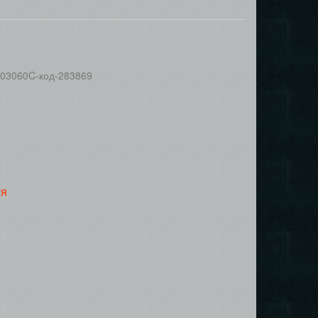
003060C-код-283869
ся