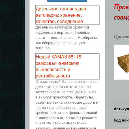
Пров
Дизельное топливо для
автопарка: хранение,
совм
качество, обводнение
Дизель на автопарке хранится
неделями и портится. Главные
Пригла
враги — вода и взвесь. Разбираем,
как оборудование защищает
топливо.
Новый КАМАЗ 65115
самосвал: анатомия
выносливости и
рентабельности
Строительный бизнес и регулярная
доставка инертных материалов
категорически не прощают ошибок
в выборе транспорта. Перегрузы,
разбитые технологические дороги и
постоянная абразивная пыль
Артикул
требуют техники с феноменальной
выносливостью. Когда вы решаете
Код пои
обновить свой коммерческий
автопарк, крайне важно опираться