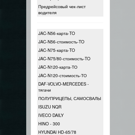
Предрейсовый чек-лист
водителя
JAC-N56-карта-TO
JAC-N56-стоимость-TO
JAC-N75-карта-TO
JAC-N75/80-стоимость-TO
JAC-N120-карта-ТО
JAC-N120-стоимость-ТО
DAF-VOLVO-MERCEDES -
тягачи
ПОЛУПРИЦЕПЫ, САМОСВАЛЫ
ISUZU NQR
IVECO DAILY
HINO - 300
HYUNDAI HD-65/78