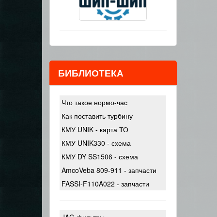
БИБЛИОТЕКА
Что такое нормо-час
Как поставить турбину
КМУ UNIK - карта ТО
КМУ UNIK330 - схема
КМУ DY SS1506 - схема
AmcoVeba 809-911 - запчасти
FASSI-F110A022 - запчасти