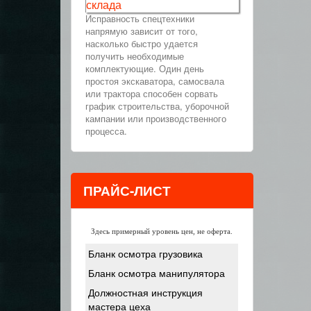
склада
Исправность спецтехники
напрямую зависит от того,
насколько быстро удается
получить необходимые
комплектующие. Один день
простоя экскаватора, самосвала
или трактора способен сорвать
график строительства, уборочной
кампании или производственного
процесса.
ПРАЙС-ЛИСТ
Здесь примерный уровень цен, не оферта.
Бланк осмотра грузовика
Бланк осмотра манипулятора
Должностная инструкция
мастера цеха