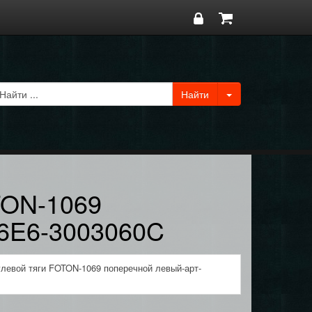
TON-1069
46E6-3003060C
левой тяги FOTON-1069 поперечной левый-арт-