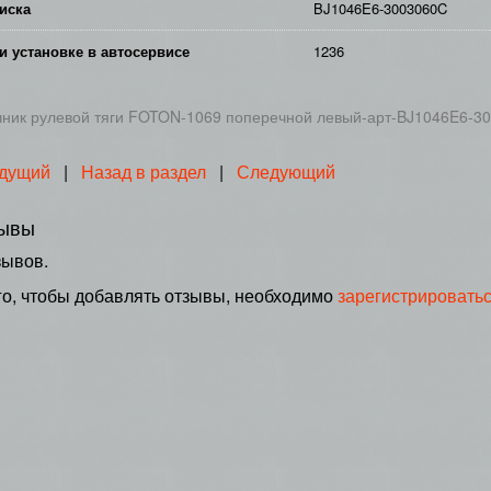
иска
BJ1046E6-3003060C
и установке в автосервисе
1236
ник рулевой тяги FOTON-1069 поперечной левый-арт-BJ1046E6-3
дущий
|
Назад в раздел
|
Следующий
ывы
зывов.
го, чтобы добавлять отзывы, необходимо
зарегистрировать