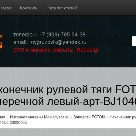
 заказ
Контакты
Каталог статей
телефон: +7 (906) 795-34-38
email: mygruzovik@yandex.ru
СТО и магазин закрыты. Переезд
конечник рулевой тяги FO
перечной левый-арт-BJ10
ная
>
Интернет-магазин Мой грузовик
>
Запчасти FOTON
>
Наконечник ру
46E6-3003060C