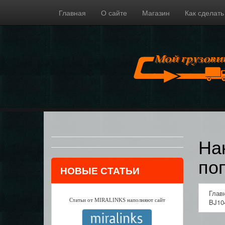
Главная
О сайте
Магазин
Как сделать
На
по
НОВЫЕ СТАТЬИ
Глав
Статьи от MIRALINKS наполняют сайт
BJ10