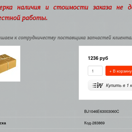
ерка наличия и стоимости заказа не 
естной работы.
шаем к сотрудничеству поставщика запчастей клиентам
1236
руб
+ В корзину
BJ1046E63003060C
ска
Код-283869