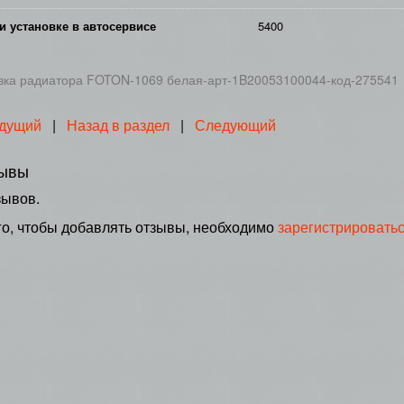
и установке в автосервисе
5400
ка радиатора FOTON-1069 белая-арт-1B20053100044-код-275541
дущий
|
Назад в раздел
|
Следующий
ывы
зывов.
го, чтобы добавлять отзывы, необходимо
зарегистрировать