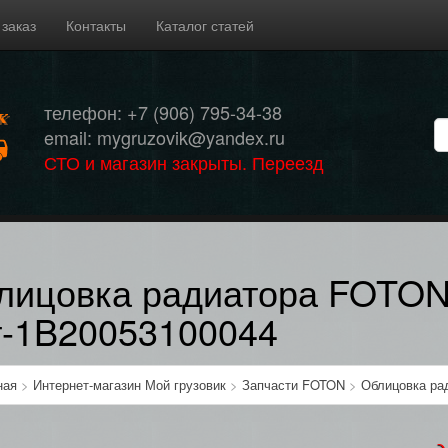
 заказ
Контакты
Каталог статей
телефон: +7 (906) 795-34-38
email: mygruzovik@yandex.ru
СТО и магазин закрыты. Переезд
лицовка радиатора FOTON
т-1B20053100044
ная
>
Интернет-магазин Мой грузовик
>
Запчасти FOTON
>
Облицовка ра