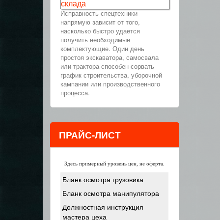
склада
Исправность спецтехники
напрямую зависит от того,
насколько быстро удается
получить необходимые
комплектующие. Один день
простоя экскаватора, самосвала
или трактора способен сорвать
график строительства, уборочной
кампании или производственного
процесса.
ПРАЙС-ЛИСТ
Здесь примерный уровень цен, не оферта.
Бланк осмотра грузовика
Бланк осмотра манипулятора
Должностная инструкция
мастера цеха