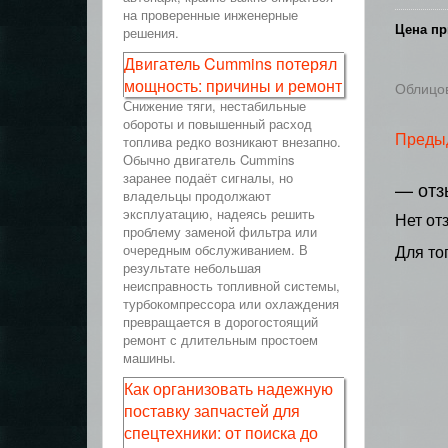
на проверенные инженерные
Цена пр
решения.
Двигатель Cummins потерял
мощность: причины и ремонт
Облицов
Снижение тяги, нестабильные
обороты и повышенный расход
Преды
топлива редко возникают внезапно.
Обычно двигатель Cummins
заранее подаёт сигналы, но
— отз
владельцы продолжают
эксплуатацию, надеясь решить
Нет от
проблему заменой фильтра или
очередным обслуживанием. В
Для то
результате небольшая
неисправность топливной системы,
турбокомпрессора или охлаждения
превращается в дорогостоящий
ремонт с длительным простоем
машины.
Как организовать надежную
поставку запчастей для
спецтехники: от поиска до