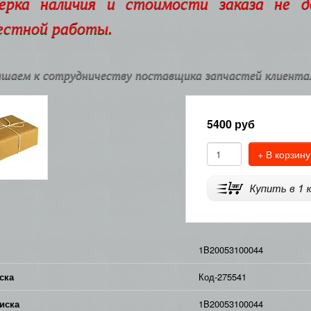
ерка наличия и стоимости заказа не 
естной работы.
шаем к сотрудничеству поставщика запчастей клиентам
5400
руб
+ В корзину
1B20053100044
ска
Код-275541
иска
1B20053100044