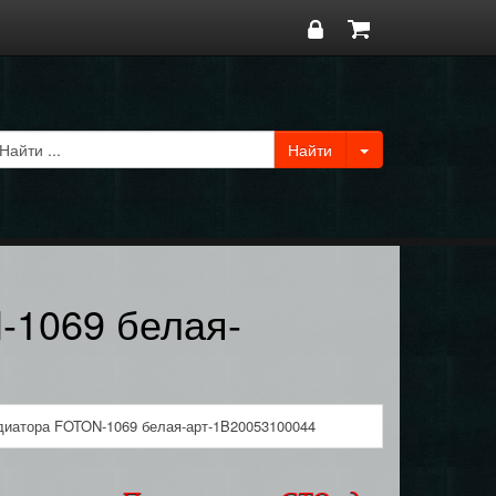
-1069 белая-
диатора FOTON-1069 белая-арт-1B20053100044