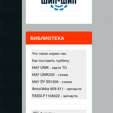
БИБЛИОТЕКА
Что такое нормо-час
Как поставить турбину
КМУ UNIK - карта ТО
КМУ UNIK330 - схема
КМУ DY SS1506 - схема
AmcoVeba 809-911 - запчасти
FASSI-F110A022 - запчасти