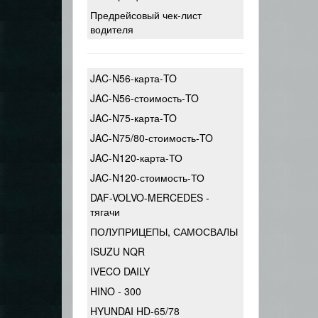
Предрейсовый чек-лист
водителя
JAC-N56-карта-TO
JAC-N56-стоимость-TO
JAC-N75-карта-TO
JAC-N75/80-стоимость-TO
JAC-N120-карта-ТО
JAC-N120-стоимость-ТО
DAF-VOLVO-MERCEDES -
тягачи
ПОЛУПРИЦЕПЫ, САМОСВАЛЫ
ISUZU NQR
IVECO DAILY
HINO - 300
HYUNDAI HD-65/78