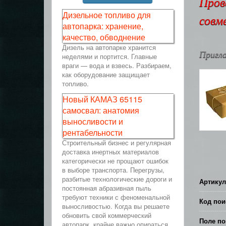
Пров
Дизельное топливо для
совм
автопарка: хранение,
качество, обводнение
Дизель на автопарке хранится
Пригла
неделями и портится. Главные
враги — вода и взвесь. Разбираем,
как оборудование защищает
топливо.
Новый КАМАЗ 65115
самосвал: анатомия
выносливости и
рентабельности
Строительный бизнес и регулярная
доставка инертных материалов
категорически не прощают ошибок
в выборе транспорта. Перегрузы,
разбитые технологические дороги и
Артикул
постоянная абразивная пыль
требуют техники с феноменальной
Код пои
выносливостью. Когда вы решаете
обновить свой коммерческий
Поле по
автопарк, крайне важно опираться