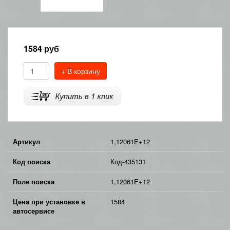
1584
руб
+ В корзину
Артикул
1,12061E+12
Код поиска
Код-435131
Поле поиска
1,12061E+12
Цена при установке в
1584
автосервисе