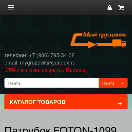
Toggle
navigation
телефон: +7 (906) 795-34-38
email: mygruzovik@yandex.ru
СТО и магазин закрыты. Переезд
+
КАТАЛОГ ТОВАРОВ
Патрубок FOTON-1099