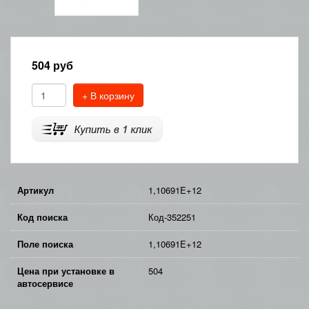
504
руб
+ В корзину
Артикул
1,10691E+12
Код поиска
Код-352251
Поле поиска
1,10691E+12
Цена при установке в
504
автосервисе