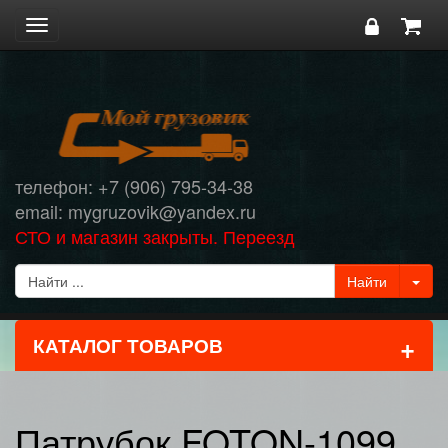
Toggle
navigation
телефон: +7 (906) 795-34-38
email: mygruzovik@yandex.ru
СТО и магазин закрыты. Переезд
+
КАТАЛОГ ТОВАРОВ
Патрубок FOTON-1099