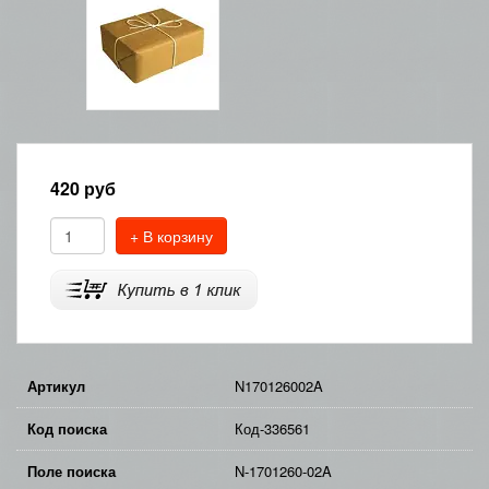
420
руб
+ В корзину
Артикул
N170126002A
Код поиска
Код-336561
Поле поиска
N-1701260-02A