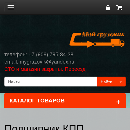
Toggle
navigation
телефон: +7 (906) 795-34-38
email: mygruzovik@yandex.ru
СТО и магазин закрыты. Переезд
+
КАТАЛОГ ТОВАРОВ
Подшипник КПП