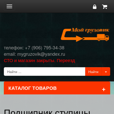
Toggle
navigation
телефон: +7 (906) 795-34-38
email: mygruzovik@yandex.ru
СТО и магазин закрыты. Переезд
+
КАТАЛОГ ТОВАРОВ
Подшипник ступицы