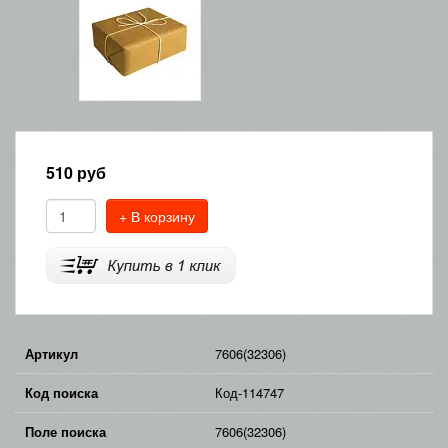
510
руб
+ В корзину
Артикул
7606(32306)
Код поиска
Код-114747
Поле поиска
7606(32306)