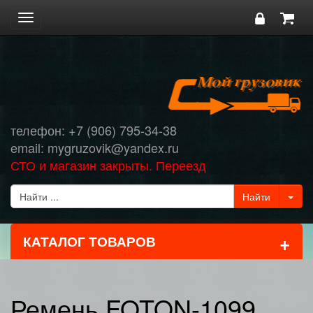
Toggle
navigation
телефон: +7 (906) 795-34-38
email: mygruzovik@yandex.ru
СТО и магазин закрыты. Переезд
+
КАТАЛОГ ТОВАРОВ
Ремень FOTON-1099