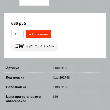
636
руб
+ В корзину
Артикул
L1380x13
Код поиска
Код-292748
Поле поиска
L1380x13
Цена при установке в
636
автосервисе