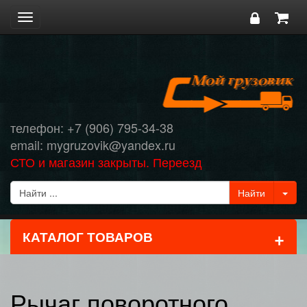
Toggle
navigation
телефон: +7 (906) 795-34-38
email: mygruzovik@yandex.ru
СТО и магазин закрыты. Переезд
+
КАТАЛОГ ТОВАРОВ
Рычаг поворотного