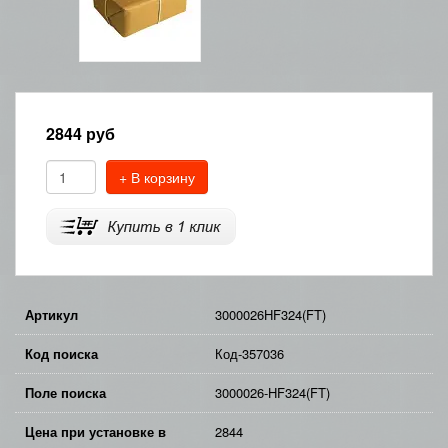
2844
руб
+ В корзину
Артикул
3000026HF324(FT)
Код поиска
Код-357036
Поле поиска
3000026-HF324(FT)
Цена при установке в
2844