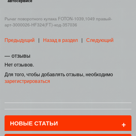
автосервисе
Рычаг поворотного кулака FOTON-1039,1049 правый-
арт-3000026-HF324(FT)-код-357036
Предыдущий
|
Назад в раздел
|
Следующий
— отзывы
Нет отзывов.
Для того, чтобы добавлять отзывы, необходимо
зарегистрироваться
+
НОВЫЕ СТАТЬИ