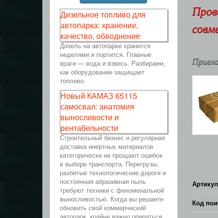
Пров
Дизельное топливо для
автопарка: хранение,
совм
качество, обводнение
Дизель на автопарке хранится
неделями и портится. Главные
Пригла
враги — вода и взвесь. Разбираем,
как оборудование защищает
топливо.
Новый КАМАЗ 65115
самосвал: анатомия
выносливости и
рентабельности
Строительный бизнес и регулярная
доставка инертных материалов
категорически не прощают ошибок
в выборе транспорта. Перегрузы,
разбитые технологические дороги и
постоянная абразивная пыль
Артикул
требуют техники с феноменальной
выносливостью. Когда вы решаете
Код пои
обновить свой коммерческий
автопарк, крайне важно опираться