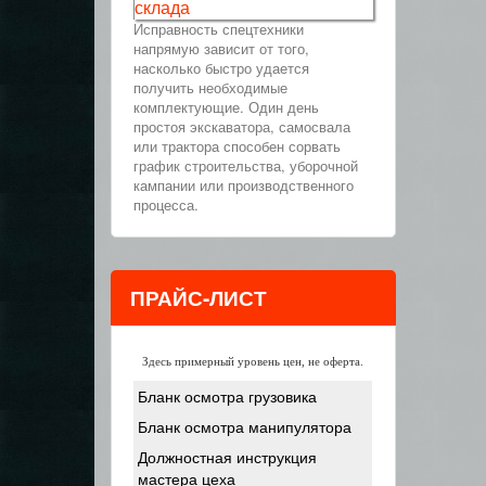
склада
Исправность спецтехники
напрямую зависит от того,
насколько быстро удается
получить необходимые
комплектующие. Один день
простоя экскаватора, самосвала
или трактора способен сорвать
график строительства, уборочной
кампании или производственного
процесса.
ПРАЙС-ЛИСТ
Здесь примерный уровень цен, не оферта.
Бланк осмотра грузовика
Бланк осмотра манипулятора
Должностная инструкция
мастера цеха