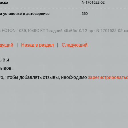
иска
N-1701522-02
и установке в автосервисе
360
 FOTON-1039,1049C КПП задний 45х65х10/12-арт-N-1701522-02-к
дущий
|
Назад в раздел
|
Следующий
ывы
зывов.
го, чтобы добавлять отзывы, необходимо
зарегистрировать