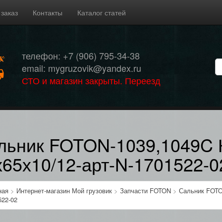
 заказ
Контакты
Каталог статей
телефон: +7 (906) 795-34-38
email: mygruzovik@yandex.ru
СТО и магазин закрыты. Переезд
льник FOTON-1039,1049C 
х65х10/12-арт-N-1701522-0
ная
>
Интернет-магазин Мой грузовик
>
Запчасти FOTON
>
Сальник FOTO
522-02