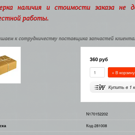
ерка наличия и стоимости заказа не 
естной работы.
шаем к сотрудничеству поставщика запчастей клиентам
360
руб
+ В корзину
N170152202
ска
Код-281008