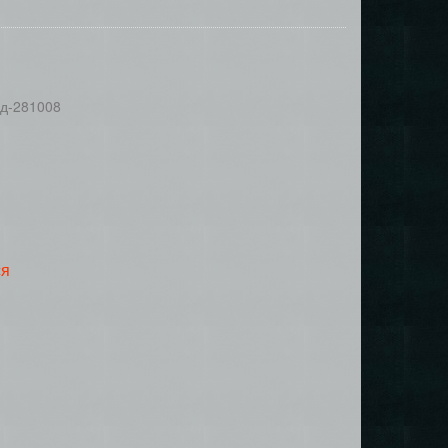
од-281008
ся