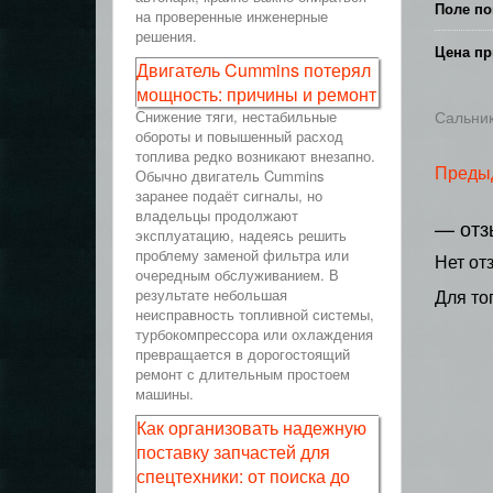
Поле по
на проверенные инженерные
решения.
Цена пр
Двигатель Cummins потерял
мощность: причины и ремонт
Снижение тяги, нестабильные
Сальник
обороты и повышенный расход
топлива редко возникают внезапно.
Преды
Обычно двигатель Cummins
заранее подаёт сигналы, но
владельцы продолжают
— отз
эксплуатацию, надеясь решить
проблему заменой фильтра или
Нет от
очередным обслуживанием. В
результате небольшая
Для то
неисправность топливной системы,
турбокомпрессора или охлаждения
превращается в дорогостоящий
ремонт с длительным простоем
машины.
Как организовать надежную
поставку запчастей для
спецтехники: от поиска до