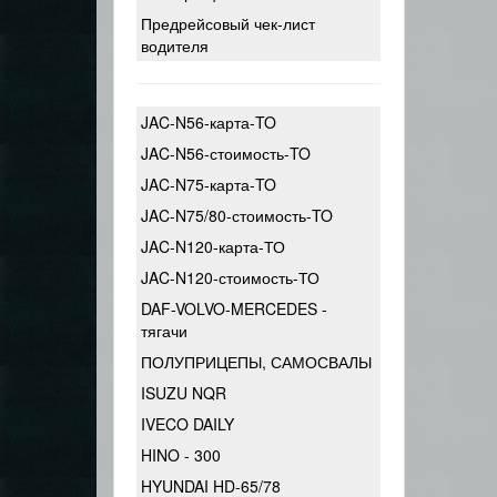
Предрейсовый чек-лист
водителя
JAC-N56-карта-TO
JAC-N56-стоимость-TO
JAC-N75-карта-TO
JAC-N75/80-стоимость-TO
JAC-N120-карта-ТО
JAC-N120-стоимость-ТО
DAF-VOLVO-MERCEDES -
тягачи
ПОЛУПРИЦЕПЫ, САМОСВАЛЫ
ISUZU NQR
IVECO DAILY
HINO - 300
HYUNDAI HD-65/78