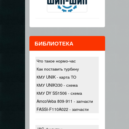
БИБЛИОТЕКА
Что такое нормо-час
Как поставить турбину
КМУ UNIK - карта ТО
КМУ UNIK330 - схема
КМУ DY SS1506 - схема
AmcoVeba 809-911 - запчасти
FASSI-F110A022 - запчасти