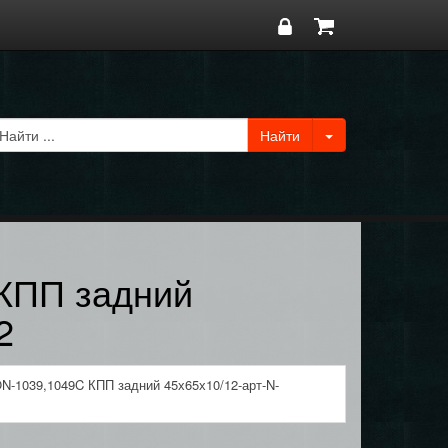
КПП задний
2
N-1039,1049C КПП задний 45х65х10/12-арт-N-