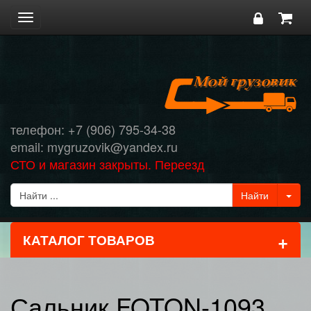
Toggle
navigation
телефон: +7 (906) 795-34-38
email: mygruzovik@yandex.ru
СТО и магазин закрыты. Переезд
+
КАТАЛОГ ТОВАРОВ
Сальник FOTON-1093