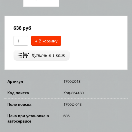
636
руб
+ В корзину
Артикул
1700D043
Код поиска
Код-364180
Поле поиска
1700D-043
Цена при установке в
636
автосервисе