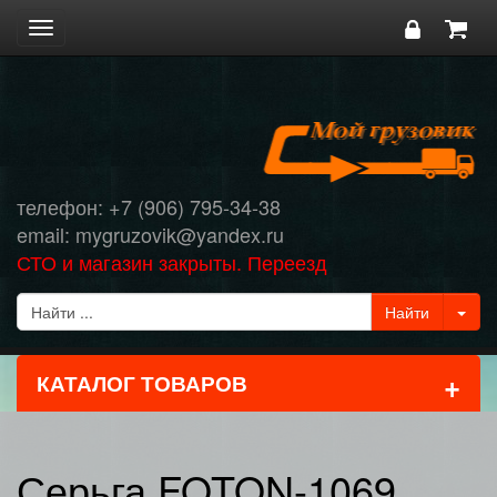
Toggle
navigation
телефон: +7 (906) 795-34-38
email: mygruzovik@yandex.ru
СТО и магазин закрыты. Переезд
+
КАТАЛОГ ТОВАРОВ
Серьга FOTON-1069