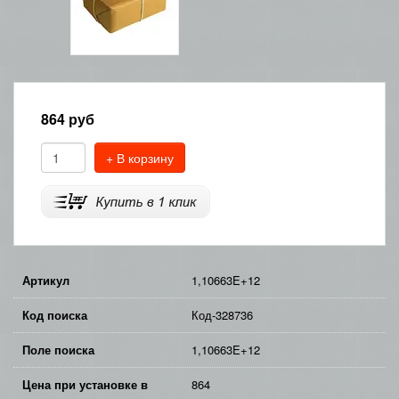
864
руб
+ В корзину
Артикул
1,10663E+12
Код поиска
Код-328736
Поле поиска
1,10663E+12
Цена при установке в
864