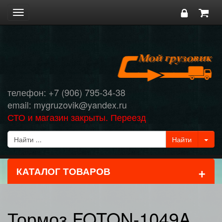
Toggle
navigation
телефон: +7 (906) 795-34-38
email: mygruzovik@yandex.ru
СТО и магазин закрыты. Переезд
+
КАТАЛОГ ТОВАРОВ
Тормоз FOTON-1049A