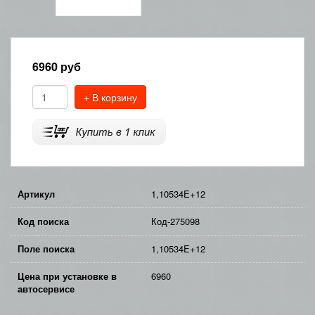
6960
руб
+ В корзину
Артикул
1,10534E+12
Код поиска
Код-275098
Поле поиска
1,10534E+12
Цена при установке в
6960
автосервисе