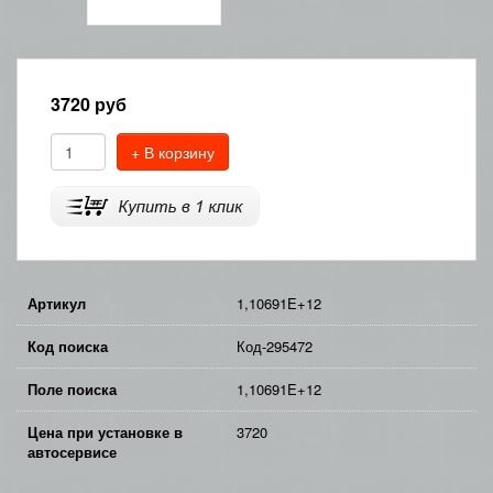
3720
руб
+ В корзину
Артикул
1,10691E+12
Код поиска
Код-295472
Поле поиска
1,10691E+12
Цена при установке в
3720
автосервисе