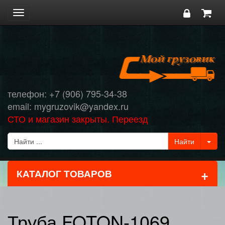
Toggle
navigation
телефон: +7 (906) 795-34-38
email: mygruzovik@yandex.ru
СТО и магазин закрыты. Переезд
+
КАТАЛОГ ТОВАРОВ
Труба FOTON-1069