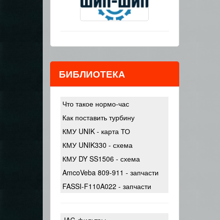
БИБЛИОТЕКА
Что такое нормо-час
Как поставить турбину
КМУ UNIK - карта ТО
КМУ UNIK330 - схема
КМУ DY SS1506 - схема
AmcoVeba 809-911 - запчасти
FASSI-F110A022 - запчасти