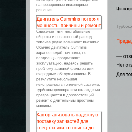
на проверенные инженерные
Цена пр
решения.
Двигатель Cummins потерял
мощность: причины и ремонт
Турбок
Снижение тяги, нестабильные
обороты и повышенный расход
Преды
топлива редко возникают внезапно.
Обычно двигатель Cummins
заранее подаёт сигналы, но
— отз
владельцы продолжают
эксплуатацию, надеясь решить
Нет от
проблему заменой фильтра или
очередным обслуживанием. В
Для то
результате небольшая
неисправность топливной системы,
турбокомпрессора или охлаждения
превращается в дорогостоящий
ремонт с длительным простоем
машины.
Как организовать надежную
поставку запчастей для
спецтехники: от поиска до