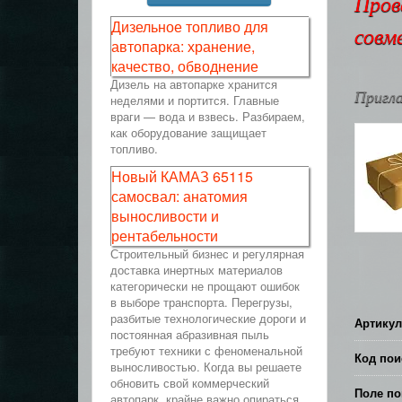
Пров
Дизельное топливо для
совм
автопарка: хранение,
качество, обводнение
Дизель на автопарке хранится
Пригла
неделями и портится. Главные
враги — вода и взвесь. Разбираем,
как оборудование защищает
топливо.
Новый КАМАЗ 65115
самосвал: анатомия
выносливости и
рентабельности
Строительный бизнес и регулярная
доставка инертных материалов
категорически не прощают ошибок
в выборе транспорта. Перегрузы,
разбитые технологические дороги и
Артикул
постоянная абразивная пыль
требуют техники с феноменальной
Код пои
выносливостью. Когда вы решаете
обновить свой коммерческий
Поле по
автопарк, крайне важно опираться