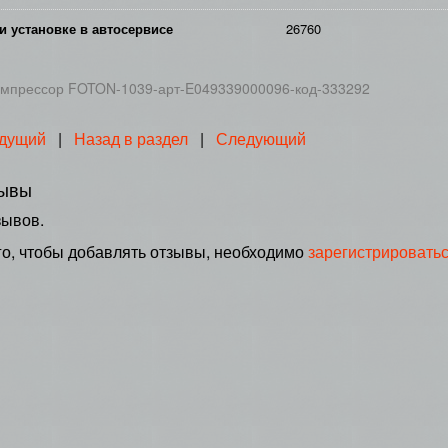
и установке в автосервисе
26760
омпрессор FOTON-1039-арт-E049339000096-код-333292
дущий
|
Назад в раздел
|
Следующий
ывы
зывов.
го, чтобы добавлять отзывы, необходимо
зарегистрировать