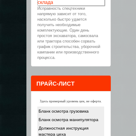
склада
Исправность спецтехники
напрямую зависит от того,
насколько быстро удается
получить необходимые
комплектующие. Один день
простоя экскаватора, самосвала
или трактора способен сорвать
график строительства, уборочной
кампании или производственного
процесса.
ПРАЙС-ЛИСТ
Здесь примерный уровень цен, не оферта.
Бланк осмотра грузовика
Бланк осмотра манипулятора
Должностная инструкция
мастера цеха