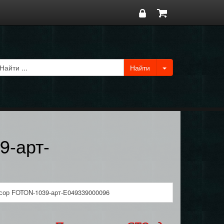
9-арт-
сор FOTON-1039-арт-E049339000096