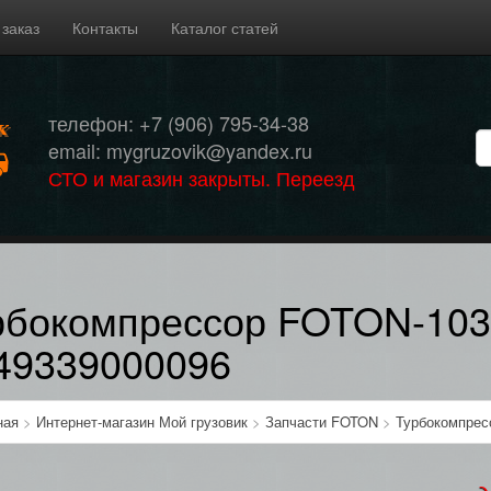
 заказ
Контакты
Каталог статей
телефон: +7 (906) 795-34-38
email: mygruzovik@yandex.ru
СТО и магазин закрыты. Переезд
рбокомпрессор FOTON-103
49339000096
ная
>
Интернет-магазин Мой грузовик
>
Запчасти FOTON
>
Турбокомпрес