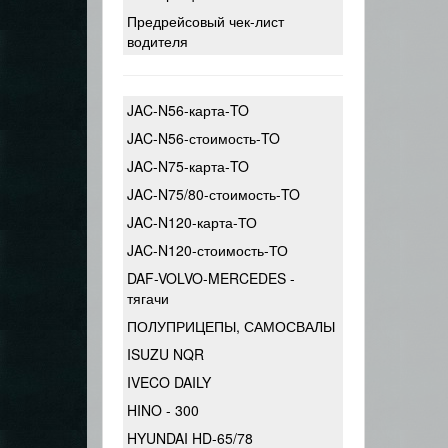
Предрейсовый чек-лист
водителя
JAC-N56-карта-TO
JAC-N56-стоимость-TO
JAC-N75-карта-TO
JAC-N75/80-стоимость-TO
JAC-N120-карта-ТО
JAC-N120-стоимость-ТО
DAF-VOLVO-MERCEDES -
тягачи
ПОЛУПРИЦЕПЫ, САМОСВАЛЫ
ISUZU NQR
IVECO DAILY
HINO - 300
HYUNDAI HD-65/78