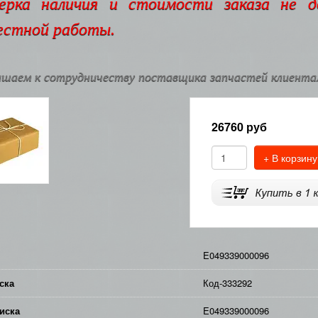
ерка наличия и стоимости заказа не 
естной работы.
шаем к сотрудничеству поставщика запчастей клиентам
26760
руб
+ В корзину
E049339000096
ска
Код-333292
иска
E049339000096