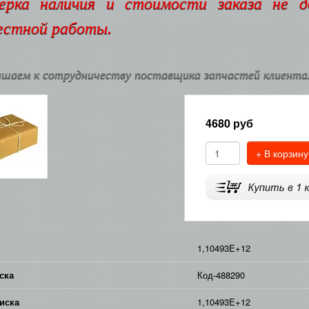
ерка наличия и стоимости заказа не 
естной работы.
шаем к сотрудничеству поставщика запчастей клиентам
4680
руб
+ В корзину
1,10493E+12
ска
Код-488290
иска
1,10493E+12