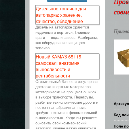
Пров
Дизельное топливо для
совм
автопарка: хранение,
качество, обводнение
Дизель на автопарке хранится
Пригла
неделями и портится. Главные
враги — вода и взвесь. Разбираем,
как оборудование защищает
топливо.
Новый КАМАЗ 65115
самосвал: анатомия
выносливости и
рентабельности
Строительный бизнес и регулярная
доставка инертных материалов
категорически не прощают ошибок
в выборе транспорта. Перегрузы,
разбитые технологические дороги и
Артикул
постоянная абразивная пыль
требуют техники с феноменальной
Код пои
выносливостью. Когда вы решаете
обновить свой коммерческий
Поле по
автопарк, крайне важно опираться