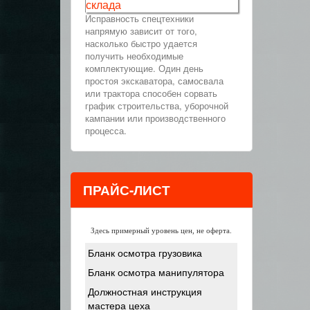
склада
Исправность спецтехники
напрямую зависит от того,
насколько быстро удается
получить необходимые
комплектующие. Один день
простоя экскаватора, самосвала
или трактора способен сорвать
график строительства, уборочной
кампании или производственного
процесса.
ПРАЙС-ЛИСТ
Здесь примерный уровень цен, не оферта.
Бланк осмотра грузовика
Бланк осмотра манипулятора
Должностная инструкция
мастера цеха