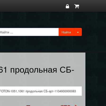
61 продольная СБ-
 FOTON-1051,1061 продольная СБ-арт-1104930000083