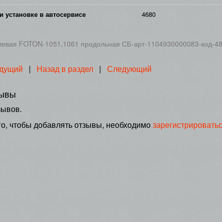
и установке в автосервисе
4680
левая FOTON-1051,1061 продольная СБ-арт-1104930000083-код-4
дущий
|
Назад в раздел
|
Следующий
ывы
зывов.
го, чтобы добавлять отзывы, необходимо
зарегистрировать