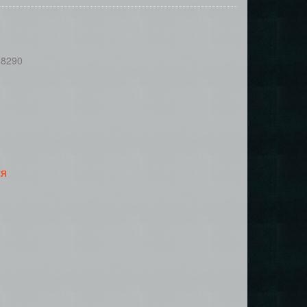
88290
ся