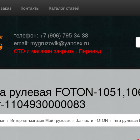
 заказ
Контакты
Каталог статей
телефон: +7 (906) 795-34-38
email: mygruzovik@yandex.ru
СТО и магазин закрыты. Переезд
га рулевая FOTON-1051,10
т-1104930000083
ная
>
Интернет-магазин Мой грузовик
>
Запчасти FOTON
>
Тяга рулевая