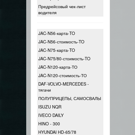
Предрейсовый чек-лист
водителя
JAC-N56-карта-TO
JAC-N56-стоимость-TO
JAC-N75-карта-TO
JAC-N75/80-стоимость-TO
JAC-N120-карта-ТО
JAC-N120-стоимость-ТО
DAF-VOLVO-MERCEDES -
тягачи
ПОЛУПРИЦЕПЫ, САМОСВАЛЫ
ISUZU NQR
IVECO DAILY
HINO - 300
HYUNDAI HD-65/78