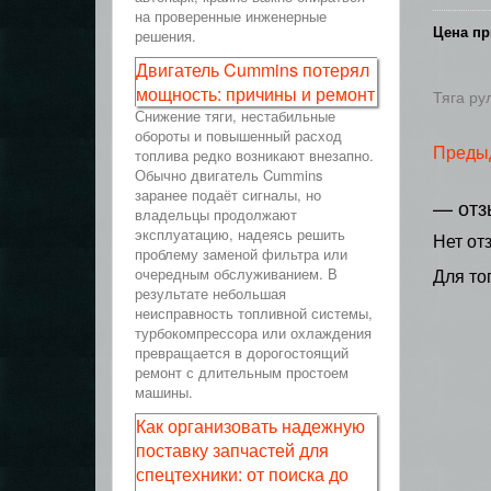
на проверенные инженерные
Цена пр
решения.
Двигатель Cummins потерял
мощность: причины и ремонт
Тяга ру
Снижение тяги, нестабильные
обороты и повышенный расход
Преды
топлива редко возникают внезапно.
Обычно двигатель Cummins
заранее подаёт сигналы, но
— отз
владельцы продолжают
эксплуатацию, надеясь решить
Нет от
проблему заменой фильтра или
очередным обслуживанием. В
Для то
результате небольшая
неисправность топливной системы,
турбокомпрессора или охлаждения
превращается в дорогостоящий
ремонт с длительным простоем
машины.
Как организовать надежную
поставку запчастей для
спецтехники: от поиска до