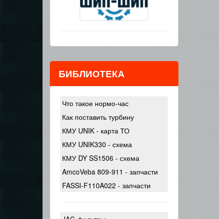
БИБЛИОТЕКА
Что такое нормо-час
Как поставить турбину
КМУ UNIK - карта ТО
КМУ UNIK330 - схема
КМУ DY SS1506 - схема
AmcoVeba 809-911 - запчасти
FASSI-F110A022 - запчасти